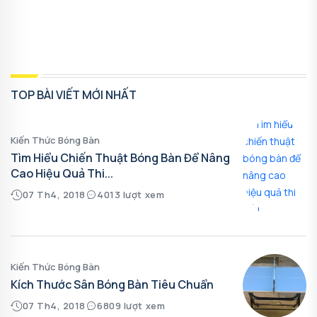
TOP BÀI VIẾT MỚI NHẤT
Kiến Thức Bóng Bàn
Tìm Hiểu Chiến Thuật Bóng Bàn Để Nâng
Cao Hiệu Quả Thi...
07 Th4, 2018
4013 lượt xem
Kiến Thức Bóng Bàn
Kích Thước Sân Bóng Bàn Tiêu Chuẩn
07 Th4, 2018
6809 lượt xem