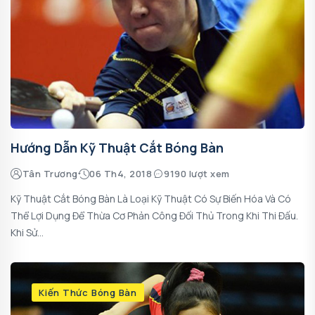
Hướng Dẫn Kỹ Thuật Cắt Bóng Bàn
Tân Trương
06 Th4, 2018
9190 lượt xem
Kỹ Thuật Cắt Bóng Bàn Là Loại Kỹ Thuật Có Sự Biến Hóa Và Có
Thể Lợi Dụng Để Thừa Cơ Phản Công Đối Thủ Trong Khi Thi Đấu.
Khi Sử...
Kiến Thức Bóng Bàn