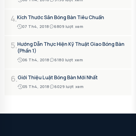
4.
Kích Thước Sân Bóng Bàn Tiêu Chuẩn
07 Th4, 2018
6809 lượt xem
5.
Hướng Dẫn Thực Hiện Kỹ Thuật Giao Bóng Bàn
(phần 1)
06 Th4, 2018
6180 lượt xem
6.
Giới Thiệu Luật Bóng Bàn Mới Nhất
05 Th4, 2018
6029 lượt xem