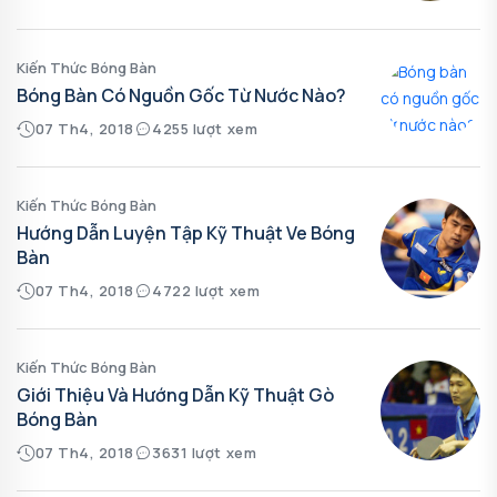
Kiến Thức Bóng Bàn
Bóng Bàn Có Nguồn Gốc Từ Nước Nào?
07 Th4, 2018
4255 lượt xem
Kiến Thức Bóng Bàn
Hướng Dẫn Luyện Tập Kỹ Thuật Ve Bóng
Bàn
07 Th4, 2018
4722 lượt xem
Kiến Thức Bóng Bàn
Giới Thiệu Và Hướng Dẫn Kỹ Thuật Gò
Bóng Bàn
07 Th4, 2018
3631 lượt xem