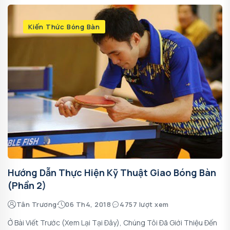
Kiến Thức Bóng Bàn
Hướng Dẫn Thực Hiện Kỹ Thuật Giao Bóng Bàn
(phần 2)
Tân Trương
06 Th4, 2018
4757 lượt xem
Ở Bài Viết Trước (xem Lại Tại Đây), Chúng Tôi Đã Giới Thiệu Đến