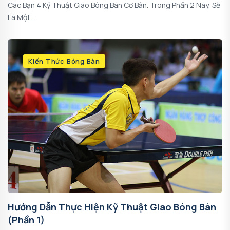
Các Bạn 4 Kỹ Thuật Giao Bóng Bàn Cơ Bản. Trong Phần 2 Này, Sẽ
Là Một...
Kiến Thức Bóng Bàn
Hướng Dẫn Thực Hiện Kỹ Thuật Giao Bóng Bàn
(phần 1)