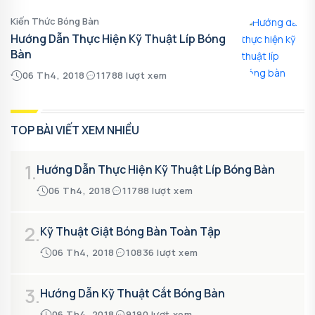
Kiến Thức Bóng Bàn
Hướng Dẫn Thực Hiện Kỹ Thuật Líp Bóng
Bàn
06 Th4, 2018
11788 lượt xem
TOP BÀI VIẾT XEM NHIỀU
1.
Hướng Dẫn Thực Hiện Kỹ Thuật Líp Bóng Bàn
06 Th4, 2018
11788 lượt xem
2.
Kỹ Thuật Giật Bóng Bàn Toàn Tập
06 Th4, 2018
10836 lượt xem
3.
Hướng Dẫn Kỹ Thuật Cắt Bóng Bàn
06 Th4, 2018
9190 lượt xem