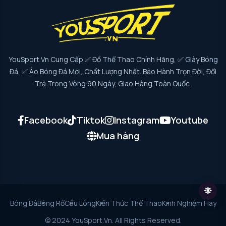
YouSport.vn Cung Cấp ✅ Đồ Thể Thao Chính Hãng, ✅ Giày Bóng
Đá, ✅ Áo Bóng Đá Mới, Chất Lượng Nhất. Bảo Hành Trọn Đời, Đổi
Trả Trong Vòng 90 Ngày, Giao Hàng Toàn Quốc.
Facebook
Tiktok
Instagram
Youtube
Mua hàng
Bóng Đá
Bóng Rổ
Cầu Lông
Kiến Thức Thể Thao
Kinh Nghiệm Hay
© 2024 YouSport.vn. All Rights Reserved.