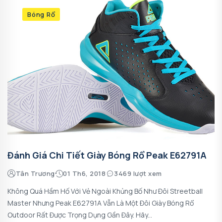
Bóng Rổ
Đánh Giá Chi Tiết Giày Bóng Rổ Peak E62791A
Tân Trương
01 Th6, 2018
3469 lượt xem
Không Quá Hầm Hố Với Vẻ Ngoài Khủng Bố Như Đôi Streetball
Master Nhưng Peak E62791A Vẫn Là Một Đôi Giày Bóng Rổ
Outdoor Rất Được Trọng Dụng Gần Đây. Hãy...