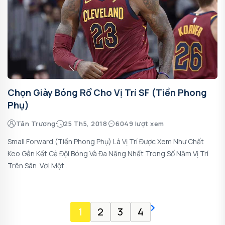
Chọn Giày Bóng Rổ Cho Vị Trí SF (Tiền Phong
Phụ)
Tân Trương
25 Th5, 2018
6049 lượt xem
Small Forward (tiền Phong Phụ) Là Vị Trí Được Xem Như Chất
Keo Gắn Kết Cả Đội Bóng Và Đa Năng Nhất Trong Số Năm Vị Trí
Trên Sân. Với Một...
1
2
3
4