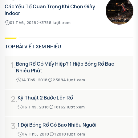
Các Yếu Tố Quan Trọng Khi Chọn Giày
Indoor
01 Th6, 2018
3758 lượt xem
TOP BÀI VIẾT XEM NHIỀU
1.
Bóng Rổ Có Mấy Hiệp? 1 Hiệp Bóng Rổ Bao
Nhiêu Phút
14 Th5, 2018
23694 lượt xem
2.
Kỹ Thuật 2 Bước Lên Rổ
16 Th5, 2018
18162 lượt xem
3.
1 Đội Bóng Rổ Có Bao Nhiêu Người
14 Th5, 2018
12818 lượt xem