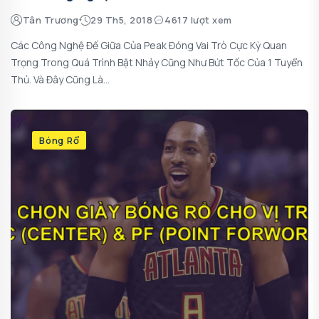
Tân Trương
29 Th5, 2018
4617 lượt xem
Các Công Nghệ Đế Giữa Của Peak Đóng Vai Trò Cực Kỳ Quan
Trọng Trong Quá Trình Bật Nhảy Cũng Như Bứt Tốc Của 1 Tuyển
Thủ. Và Đây Cũng Là...
Bóng Rổ