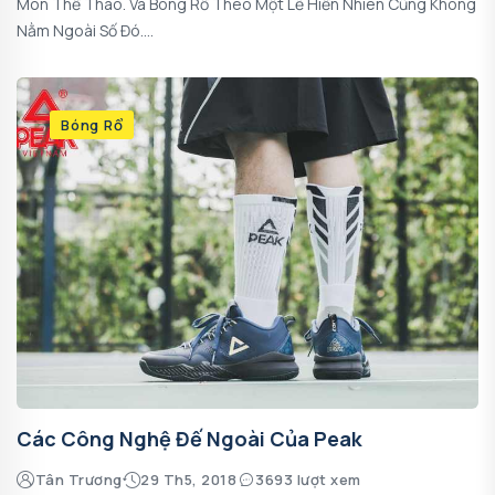
Môn Thể Thao. Và Bóng Rổ Theo Một Lẽ Hiển Nhiên Cũng Không
Nằm Ngoài Số Đó....
Bóng Rổ
Các Công Nghệ Đế Ngoài Của Peak
Tân Trương
29 Th5, 2018
3693 lượt xem