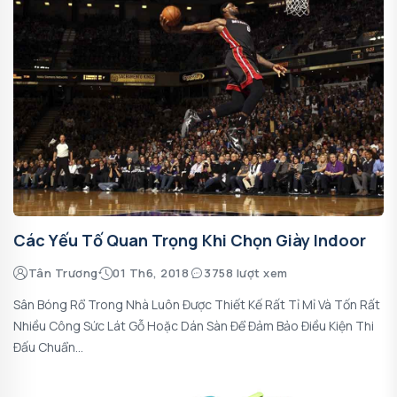
Các Yếu Tố Quan Trọng Khi Chọn Giày Indoor
Tân Trương
01 Th6, 2018
3758 lượt xem
Sân Bóng Rổ Trong Nhà Luôn Được Thiết Kế Rất Tỉ Mỉ Và Tốn Rất
Nhiều Công Sức Lát Gỗ Hoặc Dán Sàn Để Đảm Bảo Điều Kiện Thi
Đấu Chuẩn...