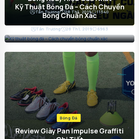
Kỹ Thuật Bóng Đá – Cách Chuyền
Tân Trương
28 Th1, 2019
11340
Bóng Chuẩn Xác
Tân Trương
28 Th1, 2019
6963
Bóng Đá
Review Giày Pan Impulse Graffiti