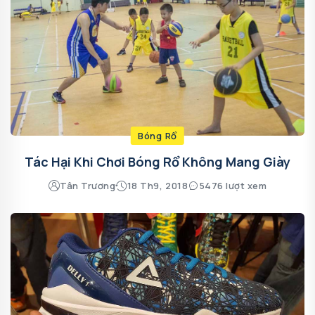
Bóng Rổ
Tác Hại Khi Chơi Bóng Rổ Không Mang Giày
Tân Trương
18 Th9, 2018
5476 lượt xem