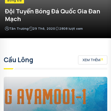
Bóng Đá
Đội Tuyển Bóng Đá Quốc Gia Thụy
Điển
Tân Trương
29 Th6, 2020
4551 lượt xem
Cầu Lông
XEM THÊM