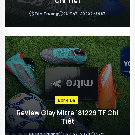
Chi Tiết
Tân Trương
06 Th7, 2020
3987
Bóng Đá
Review Giày Mitre 181229 TF Chi
Tiết
Tân Trương
06 Th7, 2020
4295