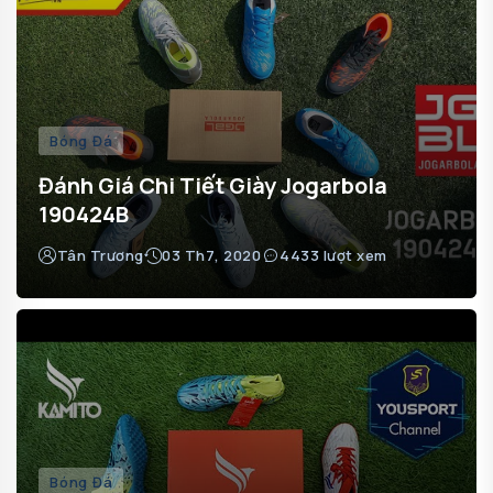
Bóng Đá
Đánh Giá Chi Tiết Giày Jogarbola
190424B
Tân Trương
03 Th7, 2020
4433 lượt xem
Bóng Đá