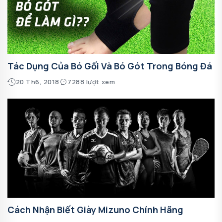
Tác Dụng Của Bó Gối Và Bó Gót Trong Bóng Đá
20 Th6, 2018
7288 lượt xem
Cách Nhận Biết Giày Mizuno Chính Hãng