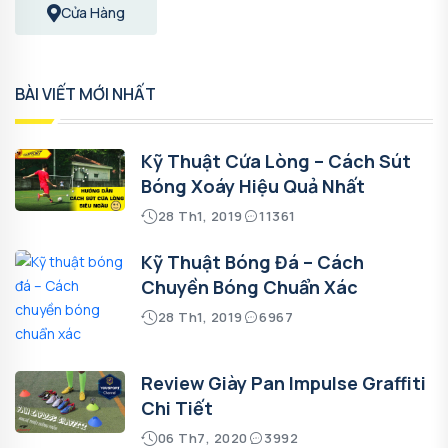
Cửa Hàng
BÀI VIẾT MỚI NHẤT
Kỹ Thuật Cứa Lòng – Cách Sút
Bóng Xoáy Hiệu Quả Nhất
28 Th1, 2019
11361
Kỹ Thuật Bóng Đá – Cách
Chuyền Bóng Chuẩn Xác
28 Th1, 2019
6967
Review Giày Pan Impulse Graffiti
Chi Tiết
06 Th7, 2020
3992