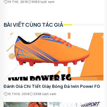
19 Th5, 2018
9050 lượt xem
BÀI VIẾT CÙNG TÁC GIẢ
Đánh Giá Chi Tiết Giày Bóng Đá Iwin Power FG
15 Th10, 2018
2308 lượt xem