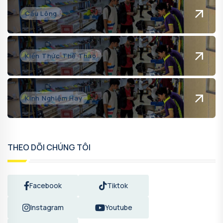
Cầu Lông
Kiến Thức Thể Thao
Kinh Nghiệm Hay
THEO DÕI CHÚNG TÔI
Facebook
Tiktok
Instagram
Youtube