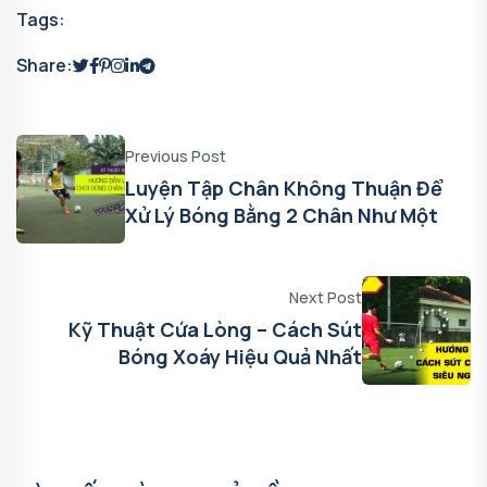
Tags:
Share:
Previous Post
Luyện Tập Chân Không Thuận Để
Xử Lý Bóng Bằng 2 Chân Như Một
Next Post
Kỹ Thuật Cứa Lòng – Cách Sút
Bóng Xoáy Hiệu Quả Nhất