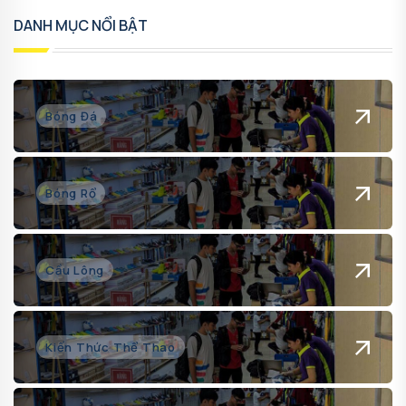
DANH MỤC NỔI BẬT
Bóng Đá
Bóng Rổ
Cầu Lông
Kiến Thức Thể Thao