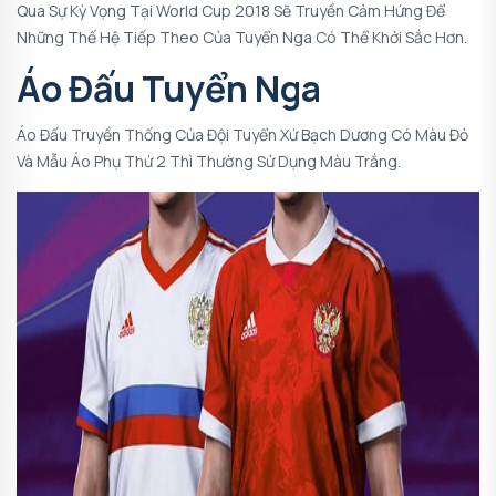
Qua Sự Kỳ Vọng Tại World Cup 2018 Sẽ Truyền Cảm Hứng Để
Những Thế Hệ Tiếp Theo Của Tuyển Nga Có Thể Khởi Sắc Hơn.
Áo Đấu Tuyển Nga
Áo Đấu Truyền Thống Của Đội Tuyển Xứ Bạch Dương Có Màu Đỏ
Và Mẫu Áo Phụ Thứ 2 Thì Thường Sử Dụng Màu Trắng.