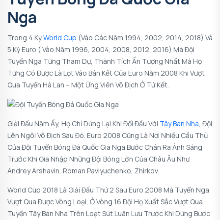
Nga
Trong 4 Kỳ
World Cup
(vào Các Năm 1994, 2002, 2014, 2018) Và
5 Kỳ Euro ( Vào Năm 1996, 2004, 2008, 2012, 2016) Mà Đội
Tuyển Nga Từng Tham Dự, Thành Tích Ấn Tượng Nhất Mà Họ
Từng Có Được Là Lọt Vào Bán Kết Của Euro Năm 2008 Khi Vượt
Qua Tuyển Hà Lan – Một Ứng Viên Vô Địch Ở Tứ Kết.
Giải Đấu Năm Ấy, Họ Chỉ Dừng Lại Khi Đối Đầu Với
Tây Ban Nha
, Đội
Lên Ngôi Vô Địch Sau Đó. Euro 2008 Cũng Là Nơi Nhiều Cầu Thủ
Của Đội Tuyển Bóng Đá Quốc Gia Nga Bước Chân Ra Ánh Sáng
Trước Khi Gia Nhập Những Đội Bóng Lớn Của Châu Âu Như
Andrey Arshavin, Roman Pavlyuchenko, Zhirkov.
World Cup 2018 Là Giải Đấu Thứ 2 Sau Euro 2008 Mà Tuyển Nga
Vượt Qua Được Vòng Loại, Ở Vòng 16 Đội Họ Xuất Sắc Vượt Qua
Tuyển Tây Ban Nha Trên Loạt Sút Luân Lưu Trước Khi Dừng Bước