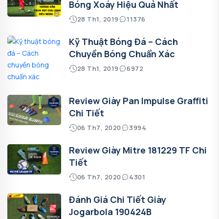
Bóng Xoáy Hiệu Quả Nhất
28 Th1, 2019
11376
Kỹ Thuật Bóng Đá – Cách
Chuyền Bóng Chuẩn Xác
28 Th1, 2019
6972
Review Giày Pan Impulse Graffiti
Chi Tiết
06 Th7, 2020
3994
Review Giày Mitre 181229 TF Chi
Tiết
06 Th7, 2020
4301
Đánh Giá Chi Tiết Giày
Jogarbola 190424B