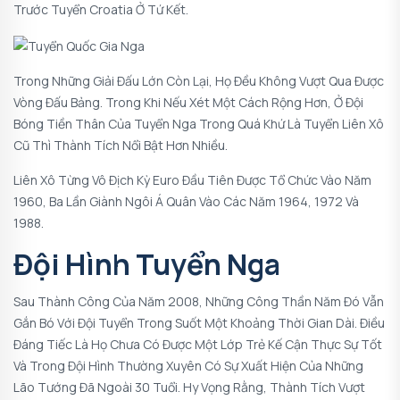
Trước Tuyển Croatia Ở Tứ Kết.
Trong Những Giải Đấu Lớn Còn Lại, Họ Đều Không Vượt Qua Được
Vòng Đấu Bảng. Trong Khi Nếu Xét Một Cách Rộng Hơn, Ở Đội
Bóng Tiền Thân Của Tuyển Nga Trong Quá Khứ Là Tuyển Liên Xô
Cũ Thì Thành Tích Nổi Bật Hơn Nhiều.
Liên Xô Từng Vô Địch Kỳ Euro Đầu Tiên Được Tổ Chức Vào Năm
1960, Ba Lần Giành Ngôi Á Quân Vào Các Năm 1964, 1972 Và
1988.
Đội Hình Tuyển Nga
Sau Thành Công Của Năm 2008, Những Công Thần Năm Đó Vẫn
Gắn Bó Với Đội Tuyển Trong Suốt Một Khoảng Thời Gian Dài. Điều
Đáng Tiếc Là Họ Chưa Có Được Một Lớp Trẻ Kế Cận Thực Sự Tốt
Và Trong Đội Hình Thường Xuyên Có Sự Xuất Hiện Của Những
Lão Tướng Đã Ngoài 30 Tuổi. Hy Vọng Rằng, Thành Tích Vượt