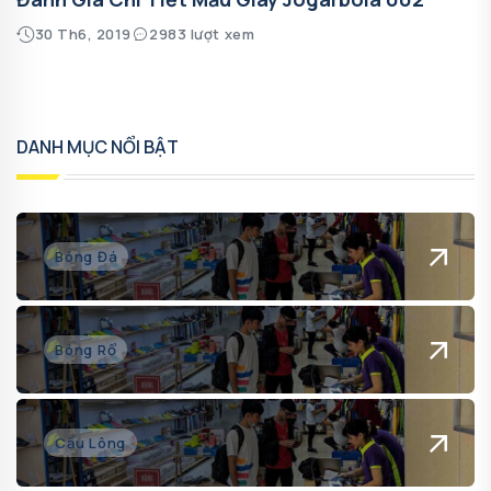
30 Th6, 2019
2983 lượt xem
DANH MỤC NỔI BẬT
Bóng Đá
Bóng Rổ
Cầu Lông