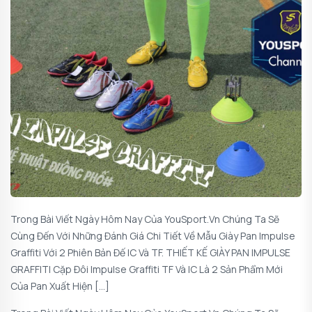
Trong Bài Viết Ngày Hôm Nay Của YouSport.vn Chúng Ta Sẽ
Cùng Đến Với Những Đánh Giá Chi Tiết Về Mẫu Giày Pan Impulse
Graffiti Với 2 Phiên Bản Đế IC Và TF. THIẾT KẾ GIÀY PAN IMPULSE
GRAFFITI Cặp Đôi Impulse Graffiti TF Và IC Là 2 Sản Phẩm Mới
Của Pan Xuất Hiện […]