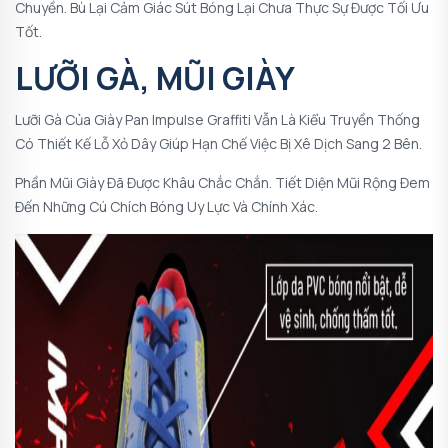
Chuyền. Bù Lại Cảm Giác Sút Bóng Lại Chưa Thực Sự Được Tối Ưu
Tốt.
LƯỠI GÀ, MŨI GIÀY
Lưỡi Gà Của Giày Pan Impulse Graffiti Vẫn Là Kiểu Truyền Thống
Có Thiết Kế Lỗ Xỏ Dây Giúp Hạn Chế Việc Bị Xê Dịch Sang 2 Bên.
Phần Mũi Giày Đã Được Khâu Chắc Chắn. Tiết Diện Mũi Rộng Đem
Đến Những Cú Chích Bóng Uy Lực Và Chính Xác.