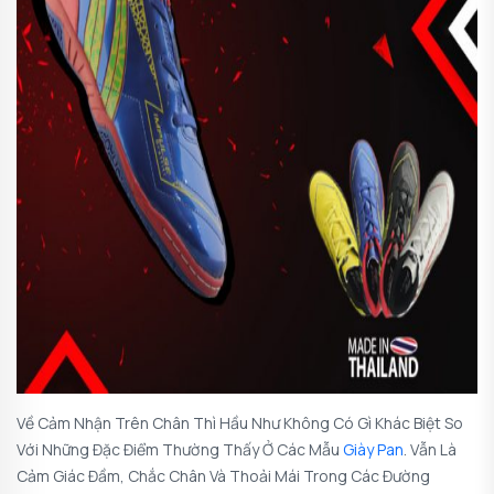
Về Cảm Nhận Trên Chân Thì Hầu Như Không Có Gì Khác Biệt So
Với Những Đặc Điểm Thường Thấy Ở Các Mẫu
Giày Pan
. Vẫn Là
Cảm Giác Đầm, Chắc Chân Và Thoải Mái Trong Các Đường