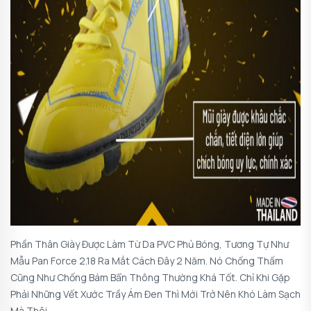
Phần Thân Giày Được Làm Từ Da PVC Phủ Bóng, Tương Tự Như
Mẫu Pan Force 2.18 Ra Mắt Cách Đây 2 Năm. Nó Chống Thấm
Cũng Như Chống Bám Bẩn Thông Thường Khá Tốt. Chỉ Khi Gặp
Phải Những Vết Xước Trầy Ám Đen Thì Mới Trở Nên Khó Làm Sạch
Mà Thôi.