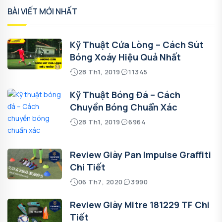
BÀI VIẾT MỚI NHẤT
Kỹ Thuật Cứa Lòng – Cách Sút
Bóng Xoáy Hiệu Quả Nhất
28 Th1, 2019
11345
Kỹ Thuật Bóng Đá – Cách
Chuyền Bóng Chuẩn Xác
28 Th1, 2019
6964
Review Giày Pan Impulse Graffiti
Chi Tiết
06 Th7, 2020
3990
Review Giày Mitre 181229 TF Chi
Tiết