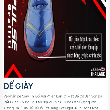
ĐẾ GIÀY
Về Phần Đế Giày Thì Đối Với Phiên Bản IC, Mặt Đế Cơ Bản Vốn Đã
Rất Quen Thuộc Với Mọi Người Khi Sử Dụng Các Đường Vân
Xương Cá Ở Rìa Đế Để Hỗ Trợ Dừng Đột Ngột, Nút Tròn Pivot