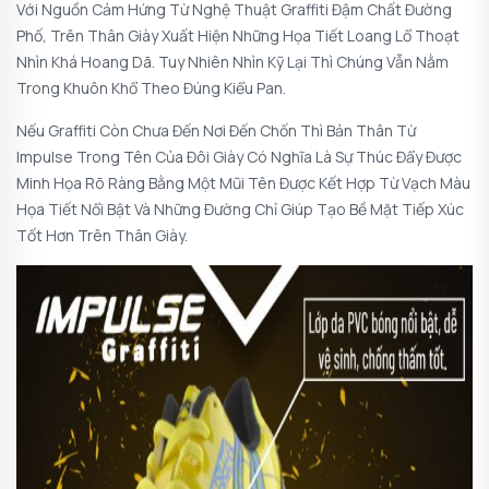
Với Nguồn Cảm Hứng Từ Nghệ Thuật Graffiti Đậm Chất Đường
Phố, Trên Thân Giày Xuất Hiện Những Họa Tiết Loang Lổ Thoạt
Nhìn Khá Hoang Dã. Tuy Nhiên Nhìn Kỹ Lại Thì Chúng Vẫn Nằm
Trong Khuôn Khổ Theo Đúng Kiểu Pan.
Nếu Graffiti Còn Chưa Đến Nơi Đến Chốn Thì Bản Thân Từ
Impulse Trong Tên Của Đôi Giày Có Nghĩa Là Sự Thúc Đẩy Được
Minh Họa Rõ Ràng Bằng Một Mũi Tên Được Kết Hợp Từ Vạch Màu
Họa Tiết Nổi Bật Và Những Đường Chỉ Giúp Tạo Bề Mặt Tiếp Xúc
Tốt Hơn Trên Thân Giày.