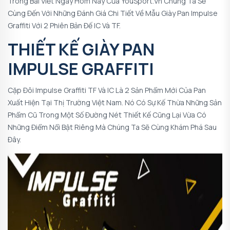
Trong Bài Viết Ngày Hôm Nay Của YouSport.vn Chúng Ta Sẽ
Cùng Đến Với Những Đánh Giá Chi Tiết Về Mẫu
Giày Pan Impulse
Graffiti
Với 2 Phiên Bản Đế IC Và TF.
THIẾT KẾ GIÀY PAN
IMPULSE GRAFFITI
Cặp Đôi Impulse Graffiti TF Và IC Là 2 Sản Phẩm Mới Của Pan
Xuất Hiện Tại Thị Trường Việt Nam. Nó Có Sự Kế Thừa Những Sản
Phẩm Cũ Trong Một Số Đường Nét Thiết Kế Cũng Lại Vừa Có
Những Điểm Nổi Bật Riêng Mà Chúng Ta Sẽ Cùng Khám Phá Sau
Đây.