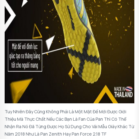
Tuy Nhiên Đây Cũng Không Phải Là Một Mặt Đế Mới Được Giới
Thiệu Mà Thực Chất Nếu Các Bạn Là Fan Của Pan Thì Có Thể
Nhận Ra Nó Đã Từng Được Họ Sử Dụng Cho Vài Mẫu Giày Khác Từ
Năm 2018 Như Là Pan Zenith Hay Pan Force 2.18 TF