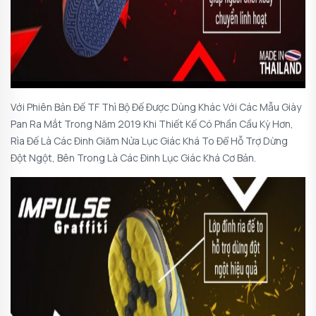
Với Phiên Bản Đế TF Thì Bộ Đế Được Dùng Khác Với Các Mẫu Giày
Pan Ra Mắt Trong Năm 2019 Khi Thiết Kế Có Phần Cầu Kỳ Hơn,
Rìa Đế Là Các Đinh Giăm Nửa Lục Giác Khá To Để Hỗ Trợ Dừng
Đột Ngột, Bên Trong Là Các Đinh Lục Giác Khá Cơ Bản.