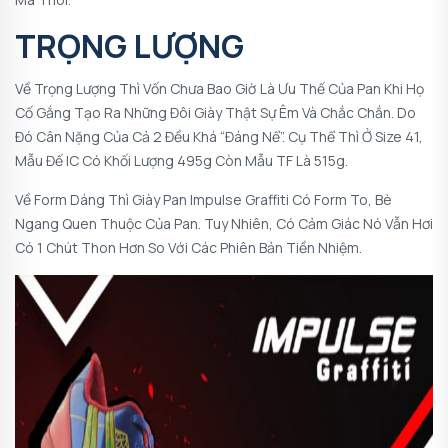
TRỌNG LƯỢNG
Về Trọng Lượng Thì Vốn Chưa Bao Giờ Là Ưu Thế Của Pan Khi Họ
Cố Gắng Tạo Ra Những Đôi Giày Thật Sự Êm Và Chắc Chắn. Do
Đó Cân Nặng Của Cả 2 Đều Khá “đáng Nể”. Cụ Thể Thì Ở Size 41,
Mẫu Đế IC Có Khối Lượng 495g Còn Mẫu TF Là 515g.
Về Form Dáng Thì Giày Pan Impulse Graffiti Có Form To, Bè
Ngang Quen Thuộc Của Pan. Tuy Nhiên, Có Cảm Giác Nó Vẫn Hơi
Có 1 Chút Thon Hơn So Với Các Phiên Bản Tiền Nhiệm.