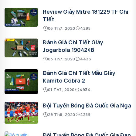
Review Giày Mitre 181229 TF Chi
Tiết
06 Th7, 2020
4295
Đánh Giá Chi Tiết Giày
Jogarbola 190424B
03 Th7, 2020
4433
Đánh Giá Chi Tiết Mẫu Giày
Kamito Cobra 2
01 Th7, 2020
4934
Đội Tuyển Bóng Đá Quốc Gia Nga
29 Th6, 2020
4359
Đội Tuyển Bóng Đá Quốc Gia Đan