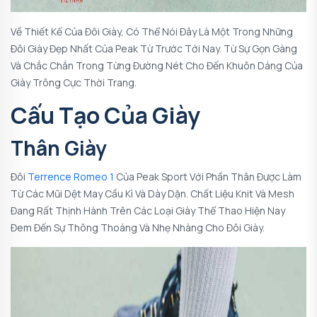
Về Thiết Kế Của Đôi Giày, Có Thể Nói Đây Là Một Trong Những
Đôi Giày Đẹp Nhất Của Peak Từ Trước Tới Nay. Từ Sự Gọn Gàng
Và Chắc Chắn Trong Từng Đường Nét Cho Đến Khuôn Dáng Của
Giày Trông Cực Thời Trang.
Cấu Tạo Của Giày
Thân Giày
Đôi
Terrence Romeo 1
Của Peak Sport Với Phần Thân Được Làm
Từ Các Mũi Dệt May Cầu Kì Và Dày Dặn. Chất Liệu Knit Và Mesh
Đang Rất Thịnh Hành Trên Các Loại Giày Thể Thao Hiện Nay
Đem Đến Sự Thông Thoáng Và Nhẹ Nhàng Cho Đôi Giày.