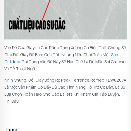
Vân Đế Của Giày Là Các Rãnh Dạng Xương Cá Biến Thể. Chúng Sẽ
Cho Đôi Giày Độ Bám Cực Tốt. Nhưng Nếu Chơi Trên
Mặt Sân
Outdoor
Thì Dạng Vân Đế Này Sẽ Hạn Chế Là Dễ Mắc Sỏi Cát Vào
Và Dễ Trượt Ngã.
Nhìn Chung, Đôi Giày Bóng Rổ Peak Terrence Romeo 1 EW8207A
Là Một Sản Phẩm Có Đầy Đủ Các Tính Năng Hỗ Trợ Cơ Bản, Là Sự
Lựa Chọn Hoàn Hảo Cho Các Ballers Khi Tham Gia Tập Luyện,
Thi Đấu.
Tags: