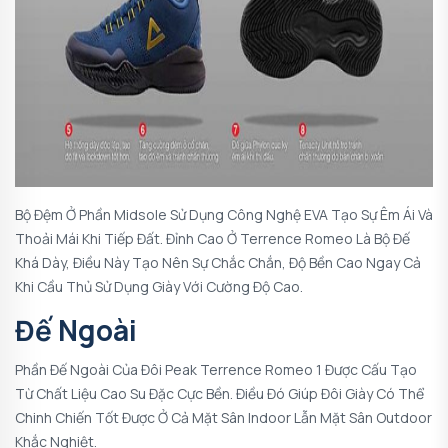
Bộ Đệm Ở Phần Midsole Sử Dụng Công Nghệ EVA Tạo Sự Êm Ái Và
Thoải Mái Khi Tiếp Đất. Đỉnh Cao Ở Terrence Romeo Là Bộ Đế
Khá Dày, Điều Này Tạo Nên Sự Chắc Chắn, Độ Bền Cao Ngay Cả
Khi Cầu Thủ Sử Dụng Giày Với Cường Độ Cao.
Đế Ngoài
Phần Đế Ngoài Của Đôi Peak Terrence Romeo 1 Được Cấu Tạo
Từ Chất Liệu Cao Su Đặc Cực Bền. Điều Đó Giúp Đôi Giày Có Thể
Chinh Chiến Tốt Được Ở Cả Mặt Sân Indoor Lẫn Mặt Sân Outdoor
Khắc Nghiệt.