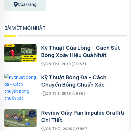
Cửa Hàng
BÀI VIẾT MỚI NHẤT
Kỹ Thuật Cứa Lòng – Cách Sút
Bóng Xoáy Hiệu Quả Nhất
28 Th1, 2019
11331
Kỹ Thuật Bóng Đá – Cách
Chuyền Bóng Chuẩn Xác
28 Th1, 2019
6963
Review Giày Pan Impulse Graffiti
Chi Tiết
06 Th7, 2020
3987