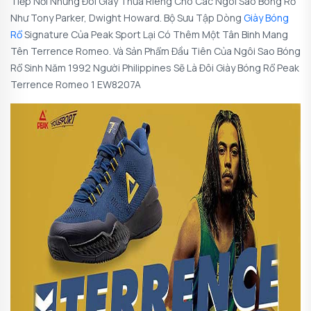
Tiếp Nối Những Đôi Giày Thửa Riêng Cho Các Ngôi Sao Bóng Rổ
Như Tony Parker, Dwight Howard. Bộ Sưu Tập Dòng
Giày Bóng
Rổ
Signature Của Peak Sport Lại Có Thêm Một Tân Binh Mang
Tên Terrence Romeo. Và Sản Phẩm Đầu Tiên Của Ngôi Sao Bóng
Rổ Sinh Năm 1992 Người Philippines Sẽ Là Đôi
Giày Bóng Rổ Peak
Terrence Romeo 1 EW8207A