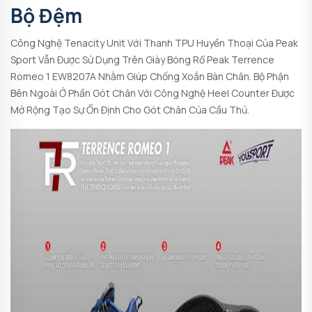
Bộ Đệm
Công Nghệ Tenacity Unit Với Thanh TPU Huyền Thoại Của Peak
Sport Vẫn Được Sử Dụng Trên Giày Bóng Rổ Peak Terrence
Romeo 1 EW8207A Nhằm Giúp Chống Xoắn Bàn Chân. Bộ Phận
Bên Ngoài Ở Phần Gót Chân Với Công Nghệ Heel Counter Được
Mở Rộng Tạo Sự Ổn Định Cho Gót Chân Của Cầu Thủ.