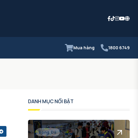
Mua hàng
1800 6749
DANH MỤC NỔI BẬT
Bóng Đá