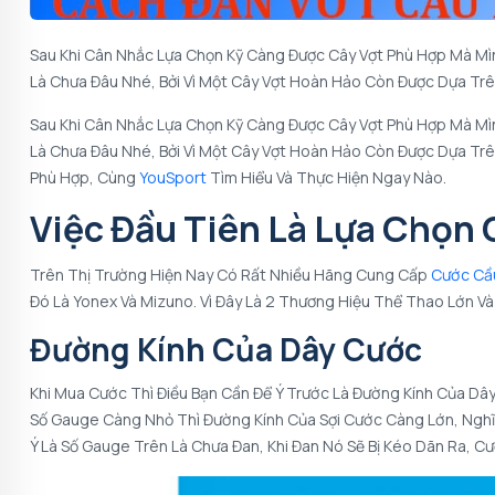
Sau Khi Cân Nhắc Lựa Chọn Kỹ Càng Được Cây Vợt Phù Hợp Mà Mì
Là Chưa Đâu Nhé, Bởi Vì Một Cây Vợt Hoàn Hảo Còn Được Dựa Trê
Sau Khi Cân Nhắc Lựa Chọn Kỹ Càng Được Cây Vợt Phù Hợp Mà Mì
Là Chưa Đâu Nhé, Bởi Vì Một Cây Vợt Hoàn Hảo Còn Được Dựa Tr
Phù Hợp, Cùng
YouSport
Tìm Hiểu Và Thực Hiện Ngay Nào.
Việc Đầu Tiên Là Lựa Chọn
Trên Thị Trường Hiện Nay Có Rất Nhiều Hãng Cung Cấp
Cước Cầ
Đó Là Yonex Và Mizuno. Vì Đây Là 2 Thương Hiệu Thể Thao Lớn Và
Đường Kính Của Dây Cước
Khi Mua Cước Thì Điều Bạn Cần Để Ý Trước Là Đường Kính Của Dây
Số Gauge Càng Nhỏ Thì Đường Kính Của Sợi Cước Càng Lớn, Nghĩa
Ý Là Số Gauge Trên Là Chưa Đan, Khi Đan Nó Sẽ Bị Kéo Dãn Ra, C