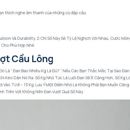
 bạn thích nghe âm thanh của những cú đập cầu
ulsion Và Durability, 2 Chỉ Số Này Sẽ Tỷ Lệ Nghịch Với Nhau, Cước Mỏ
n Cho Phù Hợp Nhé.
Vợt Cầu Lông
Đó Là “ Đan Bao Nhiêu Kg Là Đủ? ”. Nếu Các Bạn Thắc Mắc Tại Sao Đan
 Khi Kéo Dãn Nó Ra. Số Kg Nhỏ Tức Là Lưới Đan Sẽ Ít Căng Hơn, Số Kg L
i Vào Từ 8 – 13 Kg. Lưu Ý Một Điểm Nhỏ Là Không Phải Bạn Muốn Căng
nh Trên Vợt Không Nên Đan Vượt Quá Số Này.