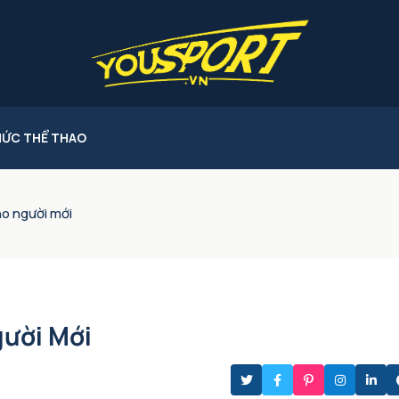
HỨC THỂ THAO
ho người mới
ười Mới