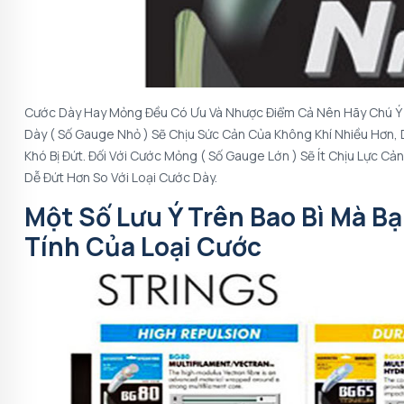
Cước Dày Hay Mỏng Đều Có Ưu Và Nhược Điểm Cả Nên Hãy Chú Ý Đ
Dày ( Số Gauge Nhỏ ) Sẽ Chịu Sức Cản Của Không Khí Nhiều Hơn
Khó Bị Đứt. Đối Với Cước Mỏng ( Số Gauge Lớn ) Sẽ Ít Chịu Lực
Dễ Đứt Hơn So Với Loại Cước Dày.
Một Số Lưu Ý Trên Bao Bì Mà B
Tính Của Loại Cước