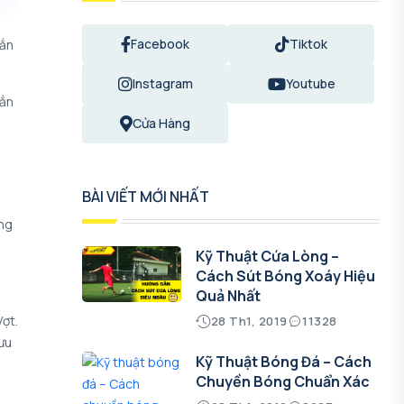
Facebook
Tiktok
hắn
Instagram
Youtube
hắn
à
Cửa Hàng
BÀI VIẾT MỚI NHẤT
ãng
Kỹ Thuật Cứa Lòng –
Cách Sút Bóng Xoáy Hiệu
Quả Nhất
ợt.
28 Th1, 2019
11328
ưu
Kỹ Thuật Bóng Đá – Cách
Chuyền Bóng Chuẩn Xác