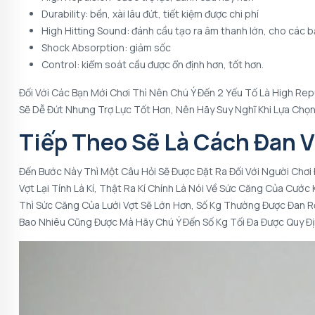
Durability: bền, xài lâu đứt, tiết kiệm được chi phí
High Hitting Sound: đánh cầu tạo ra âm thanh lớn, cho các
Shock Absorption: giảm sốc
Control: kiểm soát cầu được ổn định hơn, tốt hơn.
Đối Với Các Bạn Mới Chơi Thì Nên Chú Ý Đến 2 Yếu Tố Là High Rep
Sẽ Dễ Đứt Nhưng Trợ Lực Tốt Hơn, Nên Hãy Suy Nghĩ Khi Lựa Chọ
Tiếp Theo Sẽ Là Cách Đan 
Đến Bước Này Thì Một Câu Hỏi Sẽ Được Đặt Ra Đối Với Người Chơi 
Vợt Lại Tính Là Kí, Thật Ra Kí Chính Là Nói Về Sức Căng Của Cước
Thì Sức Căng Của Lưới Vợt Sẽ Lớn Hơn, Số Kg Thường Được Đan Rơ
Bao Nhiêu Cũng Được Mà Hãy Chú Ý Đến Số Kg Tối Đa Được Quy Đị