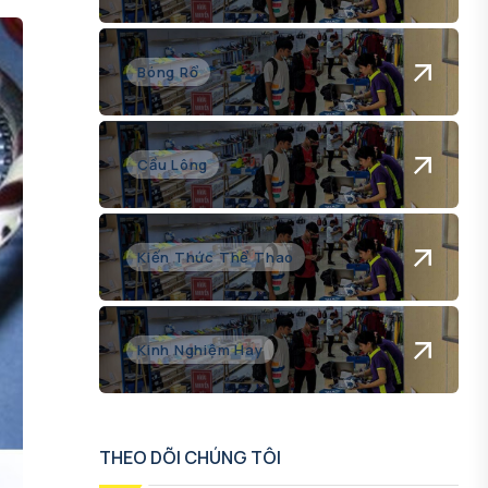
Bóng Rổ
Cầu Lông
Kiến Thức Thể Thao
Kinh Nghiệm Hay
THEO DÕI CHÚNG TÔI