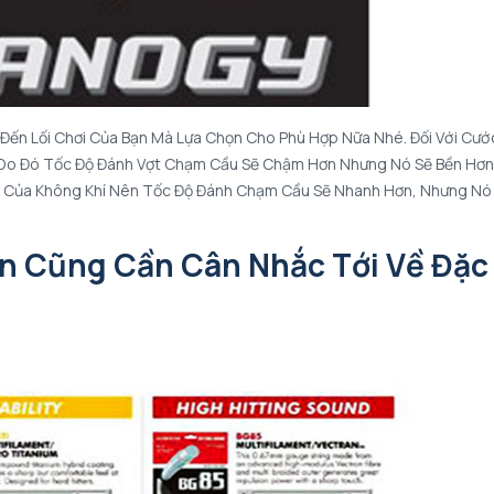
ến Lối Chơi Của Bạn Mà Lựa Chọn Cho Phù Hợp Nữa Nhé. Đối Với Cướ
, Do Đó Tốc Độ Đánh Vợt Chạm Cầu Sẽ Chậm Hơn Nhưng Nó Sẽ Bền Hơn
 Cản Của Không Khí Nên Tốc Độ Đánh Chạm Cầu Sẽ Nhanh Hơn, Nhưng Nó
ạn Cũng Cần Cân Nhắc Tới Về Đặc