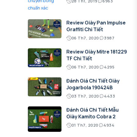
28 Th1, 2019
6963
Review Giày Pan Impulse
Graffiti Chi Tiết
06 Th7, 2020
3987
Review Giày Mitre 181229
TF Chi Tiết
06 Th7, 2020
4295
Đánh Giá Chi Tiết Giày
Jogarbola 190424B
03 Th7, 2020
4433
Đánh Giá Chi Tiết Mẫu
Giày Kamito Cobra 2
01 Th7, 2020
4934