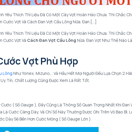
nh Yêu Thích Thì Liệu Đã Có Một Cây Vợt Hoàn Hảo Chưa. Thì Chắc C
n Cước Vợt Và Cách Đan Vợt Cầu Lông Nữa. Đan […]
nh Yêu Thích Thì Liệu Đã Có Một Cây Vợt Hoàn Hảo Chưa. Thì Chắc C
ên Cước Vợt Và
Cách Đan Vợt Cầu Lông
Nữa. Đan Vợt Như Thế Nào L
 Cước Vợt Phù Hợp
u Lông
Như Yonex, Mizuno,.. Và Hầu Hết Mọi Người Đều Lựa Chọn 2 H
 Uy Tín, Chất Lượng Cũng Được Xem Là Rất Tốt.
 Cước ( Số Gauge ), Đây Cũng Là Thông Số Quan Trọng Nhất Khi Đan V
 Là Cước Càng Dày, Và Chỉ Số Này Thường Được Ghi Trên Vỏ Bao Bì. L
ước Dày Sẽ Bền Hơn Cước Mỏng ( Số Gauge Lớn ).