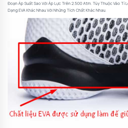
Đoạn Áp Suất Sao Với Áp Lực Trên 2.500 Atm. Tùy Thuộc Vào Tỉ 
Dạng EVA Khác Nhau Với Những Tích Chất Khác Nhau.