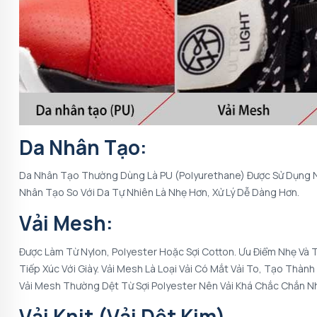
Da Nhân Tạo:
Da Nhân Tạo Thường Dùng Là PU (Polyurethane) Được Sử Dụng N
Nhân Tạo So Với Da Tự Nhiên Là Nhẹ Hơn, Xử Lý Dễ Dàng Hơn.
Vải Mesh:
Được Làm Từ Nylon, Polyester Hoặc Sợi Cotton. Ưu Điểm Nhẹ V
Tiếp Xúc Với Giày. Vải Mesh Là Loại Vải Có Mắt Vải To, Tạo Thà
Vải Mesh Thường Dệt Từ Sợi Polyester Nên Vải Khá Chắc Chắn N
Vải Knit (vải Dệt Kim)