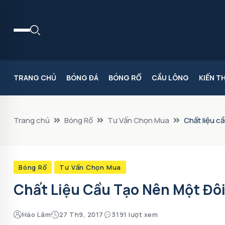
TRANG CHỦ
BÓNG ĐÁ
BÓNG RỔ
CẦU LÔNG
KIẾN T
Trang chủ
Bóng Rổ
Tư Vấn Chọn Mua
Chất liệu c
Bóng Rổ
Tư Vấn Chọn Mua
Chất Liệu Cầu Tạo Nên Một Đôi
Hào Lâm
27 Th9, 2017
3191 lượt xem