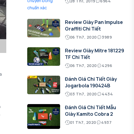
28 Th1, 2019
6964
Review Giày Pan Impulse
Graffiti Chi Tiết
06 Th7, 2020
3989
Review Giày Mitre 181229
TF Chi Tiết
06 Th7, 2020
4296
a
Đánh Giá Chi Tiết Giày
Jogarbola 190424B
03 Th7, 2020
4434
n
Đánh Giá Chi Tiết Mẫu
.
Giày Kamito Cobra 2
01 Th7, 2020
4937