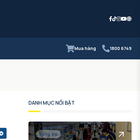
Mua hàng
1800 6749
DANH MỤC NỔI BẬT
Bóng Đá