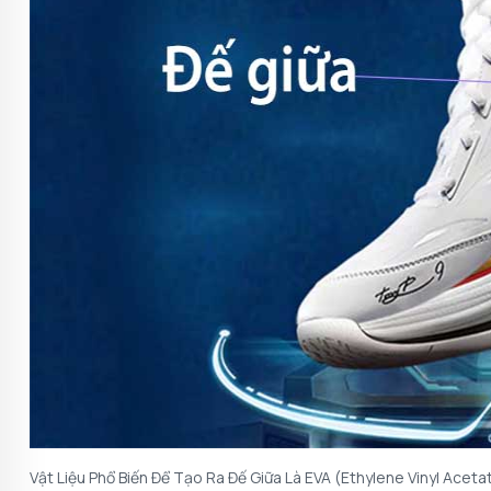
Vật Liệu Phổ Biến Để Tạo Ra Đế Giữa Là
EVA (ethylene Vinyl Aceta