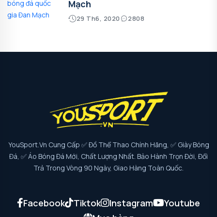
Mạch
29 Th6, 2020
2808
YouSport.vn Cung Cấp ✅ Đồ Thể Thao Chính Hãng, ✅ Giày Bóng
Đá, ✅ Áo Bóng Đá Mới, Chất Lượng Nhất. Bảo Hành Trọn Đời, Đổi
Trả Trong Vòng 90 Ngày, Giao Hàng Toàn Quốc.
Facebook
Tiktok
Instagram
Youtube