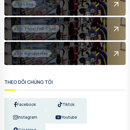
Cầu Lông
Kiến Thức Thể Thao
Kinh Nghiệm Hay
THEO DÕI CHÚNG TÔI
Facebook
Tiktok
Instagram
Youtube
Cửa Hàng