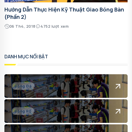
Hướng Dẫn Thực Hiện Kỹ Thuật Giao Bóng Bàn
(phần 2)
06 Th4, 2018
4752 lượt xem
DANH MỤC NỔI BẬT
Bóng Đá
Bóng Rổ