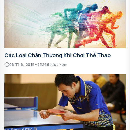
Các Loại Chấn Thương Khi Chơi Thể Thao
06 Th6, 2018
3266 lượt xem