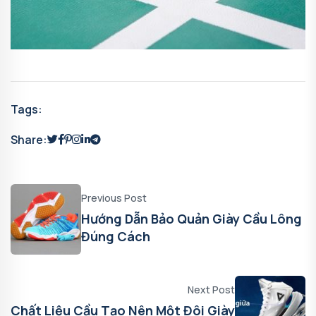
Tags:
Share:
Previous Post
Hướng Dẫn Bảo Quản Giày Cầu Lông
Đúng Cách
Next Post
Chất Liệu Cầu Tạo Nên Một Đôi Giày