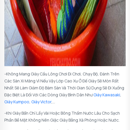
-Không Mang Giày Cầu Lông Chơi Đi Chơi, Chạy Bộ, Đánh Trên
Các Sàn Xi Măng Vì Nếu Vậy Lớp Cao Xu Ở Đế Giày Sẽ Mòn Rất
Nhất Sẽ Làm Giảm Độ Bám Sàn Và Thời Gian Sử Dụng Sẽ Đi Xuống
Đặc Biệt Là Đối Với Các Dòng Giày Bình Dân Như
Giày Kawasaki
,
Giày Kumpoo
,
Giày Victor
,…
-Khi Giày Bẩn Chỉ Lấy Vài Hoặc Bông Thấm Nước Lâu Cho Sạch
Phần Bề Mặt Không Nên Giặc Giày Bằng Xà Phòng Hoặc Nước.