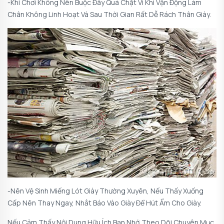
-Khi Chơi Không Nên Buộc Đây Quá Chặt Vì Khi Vận Động Làm
Chân Không Linh Hoạt Và Sau Thời Gian Rất Dễ Rách Thân Giày.
-Nên Vệ Sinh Miếng Lót Giày Thường Xuyên, Nếu Thấy Xuống
Cấp Nên Thay Ngay, Nhắt Báo Vào Giày Để Hút Ẩm Cho Giày.
Nếu Cảm Thấy Nội Dung Hữu Ích Bạn Nhớ Theo Dõi Chuyên Mục