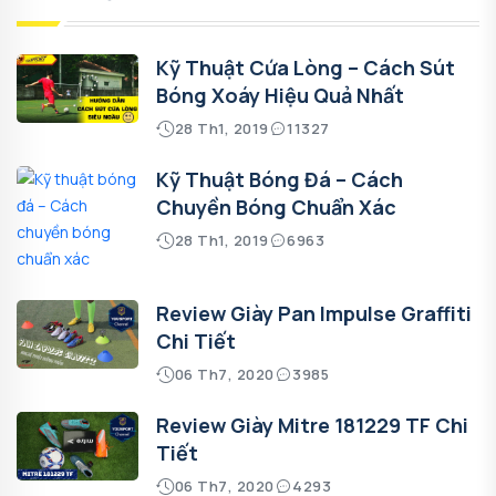
Kỹ Thuật Cứa Lòng – Cách Sút
Bóng Xoáy Hiệu Quả Nhất
28 Th1, 2019
11327
Kỹ Thuật Bóng Đá – Cách
Chuyền Bóng Chuẩn Xác
28 Th1, 2019
6963
Review Giày Pan Impulse Graffiti
Chi Tiết
06 Th7, 2020
3985
Review Giày Mitre 181229 TF Chi
Tiết
06 Th7, 2020
4293