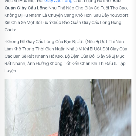
Việc Sở Hữu Một Đôi
Giày Cầu Lông
Chất Lượng Đã Khó.
Bảo
Quản Giày Cầu Lông
Như Thế Nào Cho Giày Có Tuổi Thọ Cao,
Không Bị Hư Nhanh Là Chuyện Càng Khó Hơn. Sau Đây YouSport
Xin Chia Sẽ Một Số Lưu Ý Giúp Bảo Quản Giày Cầu Lông Đúng
Cách:
-Không Để Giày Cầu Lông Của Bạn Bị Ướt (nếu Bị Ướt Thì Nên
Làm Khô Trong Thời Gian Ngắn Nhất) Vì Khi Bị Ướt Đôi Giày Của
Các Bạn Sẽ Rất Nhanh Hở Keo, Bộ Đệm Của Đôi Giày Sẽ Bị Mục
Rất Nhanh, Ảnh Hưởng Không Tốt Đến Chân Khi Thi Đấu & Tập
Luyện.