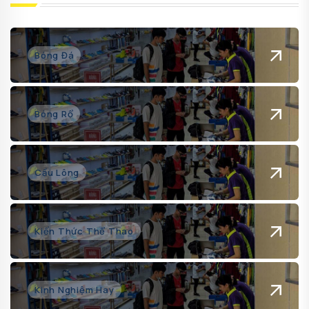
Bóng Đá
Bóng Rổ
Cầu Lông
Kiến Thức Thể Thao
Kinh Nghiệm Hay