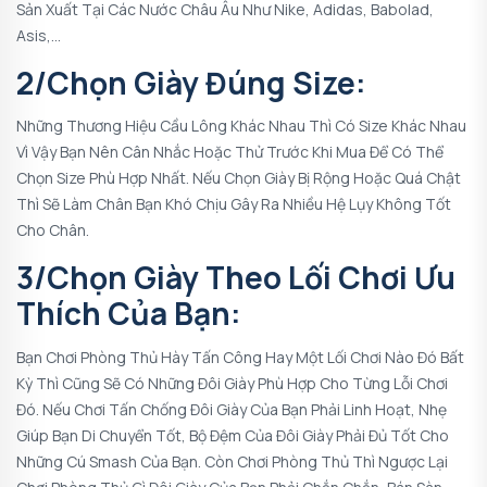
Sản Xuất Tại Các Nước Châu Âu Như Nike, Adidas, Babolad,
Asis,…
2/Chọn Giày Đúng Size:
Những Thương Hiệu Cầu Lông Khác Nhau Thì Có Size Khác Nhau
Vì Vậy Bạn Nên Cân Nhắc Hoặc Thử Trước Khi Mua Để Có Thể
Chọn Size Phù Hợp Nhất. Nếu Chọn Giày Bị Rộng Hoặc Quá Chật
Thì Sẽ Làm Chân Bạn Khó Chịu Gây Ra Nhiều Hệ Lụy Không Tốt
Cho Chân.
3/Chọn Giày Theo Lối Chơi Ưu
Thích Của Bạn:
Bạn Chơi Phòng Thủ Hày Tấn Công Hay Một Lối Chơi Nào Đó Bất
Kỳ Thì Cũng Sẽ Có Những Đôi Giày Phù Hợp Cho Từng Lỗi Chơi
Đó. Nếu Chơi Tấn Chống Đôi Giày Của Bạn Phải Linh Hoạt, Nhẹ
Giúp Bạn Di Chuyển Tốt, Bộ Đệm Của Đôi Giày Phải Đủ Tốt Cho
Những Cú Smash Của Bạn. Còn Chơi Phòng Thủ Thì Ngược Lại