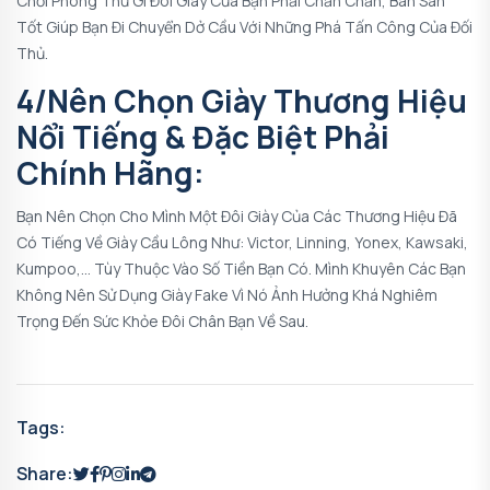
Chơi Phòng Thủ Gì Đôi Giày Của Bạn Phải Chắn Chắn, Bán Sàn
Tốt Giúp Bạn Đi Chuyển Dở Cầu Với Những Phá Tấn Công Của Đối
Thủ.
4/Nên Chọn Giày Thương Hiệu
Nổi Tiếng & Đặc Biệt Phải
Chính Hãng:
Bạn Nên Chọn Cho Mình Một Đôi Giày Của Các Thương Hiệu Đã
Có Tiếng Về Giày Cầu Lông Như: Victor, Linning, Yonex, Kawsaki,
Kumpoo,… Tùy Thuộc Vào Số Tiền Bạn Có. Mình Khuyên Các Bạn
Không Nên Sử Dụng Giày Fake Vì Nó Ảnh Hưởng Khá Nghiêm
Trọng Đến Sức Khỏe Đôi Chân Bạn Về Sau.
Tags:
Share: