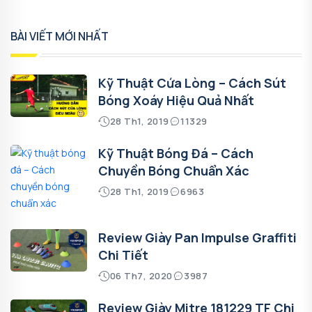
BÀI VIẾT MỚI NHẤT
Kỹ Thuật Cứa Lòng – Cách Sút
Bóng Xoáy Hiệu Quả Nhất
28 Th1, 2019
11329
Kỹ Thuật Bóng Đá – Cách
Chuyền Bóng Chuẩn Xác
28 Th1, 2019
6963
Review Giày Pan Impulse Graffiti
Chi Tiết
06 Th7, 2020
3987
Review Giày Mitre 181229 TF Chi