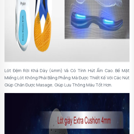
Lót Đệm Rời Khá Dày (4mm) Và Có Tính Hút Ẩm Cao. Bề Mặt
Miếng Lót Không Phải Bằng Phẳng Mà Được Thiết Kế Với Các Nút
Giúp Chân Được Masage, Giúp Lưu Thông Máu Tốt Hơn.