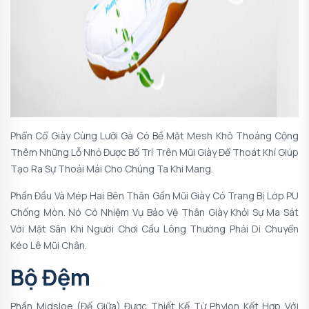
Phẩn Cổ Giày Cùng Lưỡi Gà Có Bề Mặt Mesh Khô Thoáng Cộng
Thêm Những Lỗ Nhỏ Được Bố Trí Trên Mũi Giày Để Thoát Khí Giúp
Tạo Ra Sự Thoải Mái Cho Chúng Ta Khi Mang.
Phần Đầu Và Mép Hai Bên Thân Gần Mũi Giày Có Trang Bị Lớp PU
Chống Mòn. Nó Có Nhiệm Vụ Bảo Vệ Thân Giày Khỏi Sự Ma Sát
Với Mặt Sân Khi Người Chơi Cầu Lông Thường Phải Di Chuyển
Kéo Lê Mũi Chân.
Bộ Đệm
Phần Midsloe (đế Giữa) Được Thiết Kế Từ Phylon Kết Hợp Với