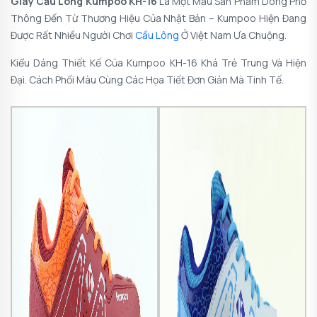
Giày Cầu Lông Kumpoo KH-16
Là Một Mẫu Sản Phẩm Dòng Phổ
Thông Đến Từ Thương Hiệu Của Nhật Bản – Kumpoo Hiện Đang
Được Rất Nhiều Người Chơi
Cầu Lông
Ở Việt Nam Ưa Chuộng.
Kiểu Dáng Thiết Kế Của Kumpoo KH-16 Khá Trẻ Trung Và Hiện
Đại. Cách Phối Màu Cùng Các Họa Tiết Đơn Giản Mà Tinh Tế.