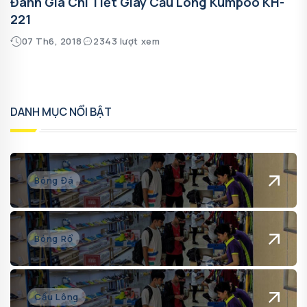
Đánh Giá Chi Tiết Giày Cầu Lông Kumpoo KH-
221
07 Th6, 2018
2343 lượt xem
DANH MỤC NỔI BẬT
Bóng Đá
Bóng Rổ
Cầu Lông