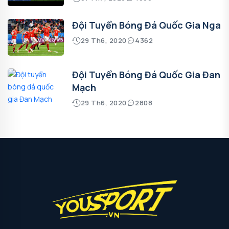
Đội Tuyển Bóng Đá Quốc Gia Nga
29 Th6, 2020
4362
Đội Tuyển Bóng Đá Quốc Gia Đan
Mạch
29 Th6, 2020
2808