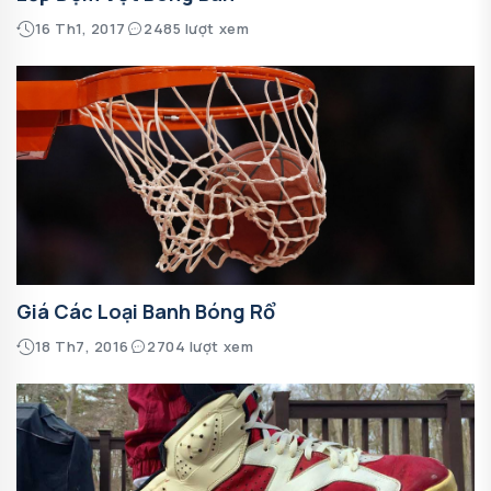
16 Th1, 2017
2485 lượt xem
Giá Các Loại Banh Bóng Rổ
18 Th7, 2016
2704 lượt xem