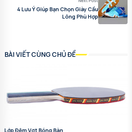
Next Post
4 Lưu Ý Giúp Bạn Chọn Giày Cầu
Lông Phù Hợp
BÀI VIẾT CÙNG CHỦ ĐỀ
Lớp Đệm Vợt Bóng Bàn