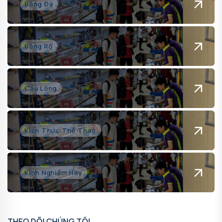
Bóng Đá
Bóng Rổ
Cầu Lông
Kiến Thức Thể Thao
Kinh Nghiệm Hay
THEO DÕI CHÚNG TÔI