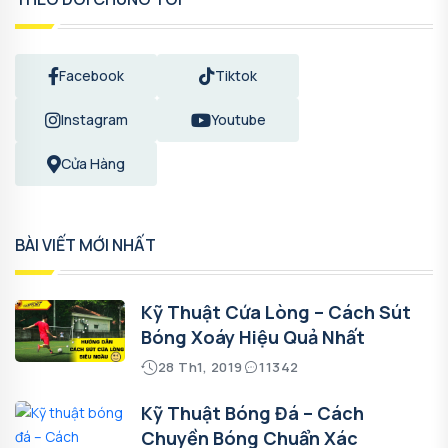
Facebook
Tiktok
Instagram
Youtube
Cửa Hàng
BÀI VIẾT MỚI NHẤT
Kỹ Thuật Cứa Lòng – Cách Sút
Bóng Xoáy Hiệu Quả Nhất
28 Th1, 2019
11342
Kỹ Thuật Bóng Đá – Cách
Chuyền Bóng Chuẩn Xác