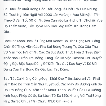
Sau Khi Sản Xuất Xong Các Trái Bóng Sẽ Phải Trải Qua Những
Bài Test Nghiêm Ngặt Với 2000 Lần Va Chạm Vào Bề Mặt 1 Tấm
Thép Ở Vận Tốc 50 Km/h. Bên Cạnh Đó Là Những Thử Nghiệm Về
Độ Thấm Nước, Tốc Độ Và Quỹ Đạo Bay, Kiểm Tra Trong Hầm
Gió…
Các Nhà Khoa Học Sẽ Dùng Một Robot Có Hình Dạng Như Cẳng
Chân Để Thực Hiện Các Pha Sút Bóng Tương Tự Của Cầu Thủ
Với Vận Tốc 145 Km/h. Các Cú Sút Được Thực Hiện Ở Nhiều Điểm
Khác Nhau Trên Trái Bóng. Cùng Lúc Đó Một Camera Ghi Chuyển
Động Đặc Biệt Được Dùng Để Kiểm Tra Quỹ Đạo Bay Và Độ Biến
Dạng Của Trái Bóng Khi Gặp Lực Tác Động…
Sau Tất Cả Những Công Đoạn Khắt Khe Trên, Jabulani Vẫn Phải
Đảm Bảo Độ Tròn Gần Như Tuyệt Đối. Các Máy Đo Đường Kính Sẽ
Đo Trái Bóng Ở 16 Điểm Khác Nhau. Theo Chuẩn Của FIFA Đường
Kính Được Phép Có Sự Sai Lệch Tối Đa 1,5% Nhưng Với Trái Bóng
Này, Sai Số Chỉ Là 1% (chu Vi 69,0 Cm +/- 0,2).