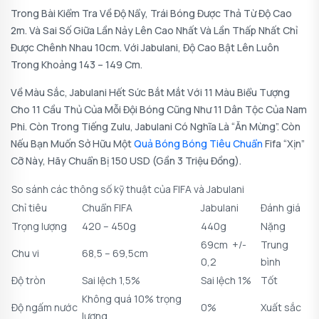
Trong Bài Kiểm Tra Về Độ Nẩy, Trái Bóng Được Thả Từ Độ Cao
2m. Và Sai Số Giữa Lần Nảy Lên Cao Nhất Và Lần Thấp Nhất Chỉ
Được Chênh Nhau 10cm. Với Jabulani, Độ Cao Bật Lên Luôn
Trong Khoảng 143 – 149 Cm.
Về Màu Sắc, Jabulani Hết Sức Bắt Mắt Với 11 Màu Biểu Tượng
Cho 11 Cầu Thủ Của Mỗi Đội Bóng Cũng Như 11 Dân Tộc Của Nam
Phi. Còn Trong Tiếng Zulu, Jabulani Có Nghĩa Là “ăn Mừng”. Còn
Nếu Bạn Muốn Sở Hữu Một
Quả Bóng Bóng Tiêu Chuẩn
Fifa “xịn”
Cỡ Này, Hãy Chuẩn Bị 150 USD (gần 3 Triệu Đồng).
So sánh các thông số kỹ thuật của FIFA và Jabulani
Chỉ tiêu
Chuẩn FIFA
Jabulani
Đánh giá
Trọng lượng
420 – 450g
440g
Nặng
69cm +/-
Trung
Chu vi
68,5 – 69,5cm
0,2
bình
Độ tròn
Sai lệch 1,5%
Sai lệch 1%
Tốt
Không quá 10% trọng
Độ ngấm nước
0%
Xuất sắc
lượng