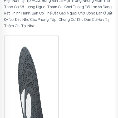
Hiện Nay Tại Tp.HCM, Bóng Bàn Là Một Trong Những Môn Thể
Thao Có Số Lượng Người Tham Gia Chơi Tương Đối Lớn Và Đang
Rất Thịnh Hành. Bạn Có Thể Bắt Gặp Người Chơi Bóng Bàn Ở Bất
Kỳ Nơi Đâu Như Các Phòng Tập, Chung Cư, Khu Dân Cư Hay Tại
Thậm Chí Tại Nhà.