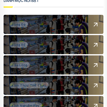
DANH MỤC NỔI BẬT
Bóng Đá
Bóng Rổ
Cầu Lông
Kiến Thức Thể Thao
Kinh Nghiệm Hay