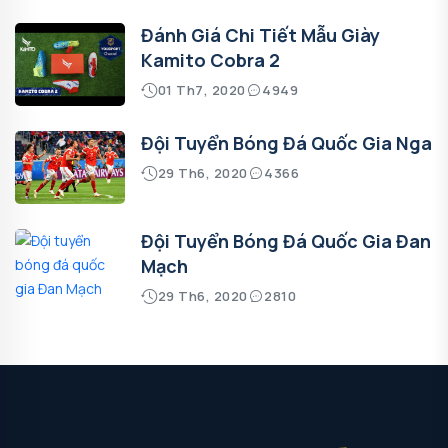
Đánh Giá Chi Tiết Mẫu Giày
Kamito Cobra 2
01 Th7, 2020
4949
Đội Tuyển Bóng Đá Quốc Gia Nga
29 Th6, 2020
4366
Đội Tuyển Bóng Đá Quốc Gia Đan
Mạch
29 Th6, 2020
2810