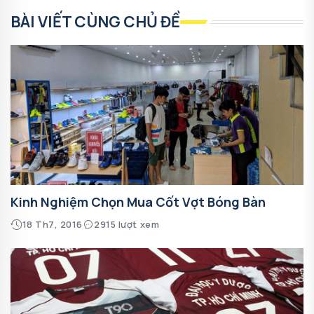
BÀI VIẾT CÙNG CHỦ ĐỀ
Kinh Nghiệm Chọn Mua Cốt Vợt Bóng Bàn
18 Th7, 2016
2915 lượt xem