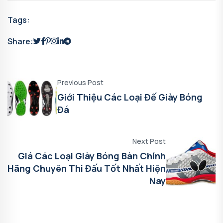
Tags:
Share:
Previous Post
Giới Thiệu Các Loại Đế Giày Bóng
Đá
Next Post
Giá Các Loại Giày Bóng Bàn Chính
Hãng Chuyên Thi Đấu Tốt Nhất Hiện
Nay