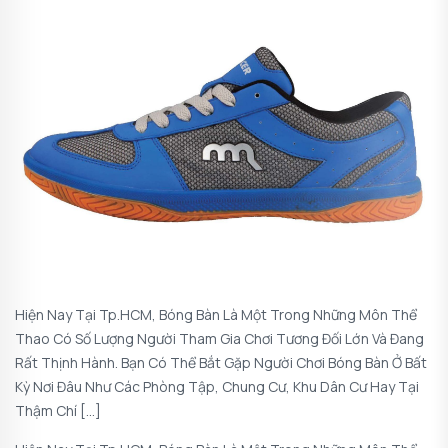
Hiện Nay Tại Tp.HCM, Bóng Bàn Là Một Trong Những Môn Thể
Thao Có Số Lượng Người Tham Gia Chơi Tương Đối Lớn Và Đang
Rất Thịnh Hành. Bạn Có Thể Bắt Gặp Người Chơi Bóng Bàn Ở Bất
Kỳ Nơi Đâu Như Các Phòng Tập, Chung Cư, Khu Dân Cư Hay Tại
Thậm Chí […]