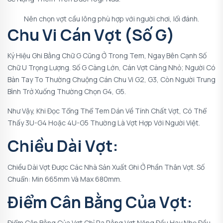
Nên chọn vợt cầu lông phù hợp với người chơi, lối đánh.
Chu Vi Cán Vợt (số G)
Ký Hiệu Ghi Bằng Chữ G Cũng Ở Trong Tem, Ngay Bên Cạnh Số
Chữ U Trọng Lượng. Số G Càng Lớn, Cán Vợt Càng Nhỏ; Người Có
Bàn Tay To Thường Chuộng Cán Chu Vi G2, G3, Còn Người Trung
Bình Trở Xuống Thường Chọn G4, G5.
Như Vậy, Khi Đọc Tổng Thể Tem Dán Về Tính Chất Vợt, Có Thể
Thấy 3U-G4 Hoặc 4U-G5 Thường Là Vợt Hợp Với Người Việt.
Chiều Dài Vợt:
Chiều Dài Vợt Được Các Nhà Sản Xuất Ghi Ở Phần Thân Vợt. Số
Chuẩn: Min 665mm Và Max 680mm.
Điểm Cân Bằng Của Vợt:
Điểm Cân Bằng Của Vợt Chỉ Ra Rằng Vợt Nặng Đầu Hay Nhẹ Đầu.