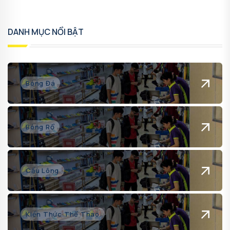
DANH MỤC NỔI BẬT
Bóng Đá
Bóng Rổ
Cầu Lông
Kiến Thức Thể Thao