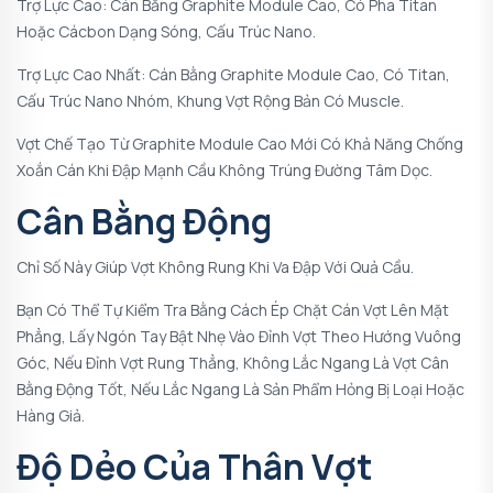
Trợ Lực Cao: Cán Bằng Graphite Module Cao, Có Pha Titan
Hoặc Cácbon Dạng Sóng, Cấu Trúc Nano.
Trợ Lực Cao Nhất: Cán Bằng Graphite Module Cao, Có Titan,
Cấu Trúc Nano Nhóm, Khung Vợt Rộng Bản Có Muscle.
Vợt Chế Tạo Từ Graphite Module Cao Mới Có Khả Năng Chống
Xoắn Cán Khi Đập Mạnh Cầu Không Trúng Đường Tâm Dọc.
Cân Bằng Động
Chỉ Số Này Giúp Vợt Không Rung Khi Va Đập Với Quả Cầu.
Bạn Có Thể Tự Kiểm Tra Bằng Cách Ép Chặt Cán Vợt Lên Mặt
Phẳng, Lấy Ngón Tay Bật Nhẹ Vào Đỉnh Vợt Theo Hướng Vuông
Góc, Nếu Đỉnh Vợt Rung Thẳng, Không Lắc Ngang Là Vợt Cân
Bằng Động Tốt, Nếu Lắc Ngang Là Sản Phẩm Hỏng Bị Loại Hoặc
Hàng Giả.
Độ Dẻo Của Thân Vợt