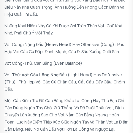
Điều Này Khá Quan Trọng, Ảnh Hưởng Đến Phong Cách Đánh Và
Hiệu Quả Thi Đấu.
Những Khái Niệm Này Có Khi Được Ghi Trên Thân Vợt, Chữ Khá
Nhỏ, Phải Chú Ý Mới Thấy.
Vợt Công: Nặng Đầu (heavy Head) Hay Offensive (công) : Phù
Hợp Với Các Cú Đập, Đánh Mạnh, Cầu Đi Sâu Xuống Cuối Sân.
Vợt Công-Thủ: Cân Bằng (even Balance)
Vợt Thủ:
Vợt Cầu Lông Nhẹ
Đầu (light Head) Hay Defensive
(thủ) : Phù Hợp Với Các Cú Chặn Cầu, Cắt Cầu. Đẩy Cầu, Chém
Cầu.
Một Các Kiểm Tra Độ Cân Bằng Khác Là: Công Hay Thủ Bạn Chỉ
Cần Dùng Ngón Tay Chỏ, Giữ Thẳng Và Đỡ Dưới Thân Vợt, Dịch
Chuyển Lên Xuống Sao Cho Vợt Nằm Cân Bằng Ngang Hoàn
Toàn, Lúc Này Điểm Tiếp Xúc Giữa Ngón Tay Và Thân Vợt Là Điểm
Cân Bằng, Nếu Nó Gần Đầu Vợt Hơn Là Công Và Ngược Lại.