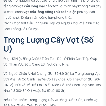
Đa số mọi người mua vợt cầu lông theo cảm tính mà không biết
rằng cây
vợt cầu lông loại nào tốt
với mình hay không. Sau đây
là cách chọn
vợt cầu lông công thủ toàn diện
phù hợp với
người chơi, lối đánh tấn công hay phòng thủ…
Cách Chọn Vợt Cầu Lông Phù Hợp Với Người Chơi Phải Chú Ý Tới
Các Thông Số Của Vợt:
Trọng Lượng Cây Vợt (số
U)
Được Kí Hiệu Bằng Chữ U Trên Tem Dán Ở Phần Cán Tiếp Giáp
Với Thân Vợt. Số U Càng Lớn Vợt Càng Nhẹ.
Với Người Châu Á Nói Chung, 3U (85-89 Gr) Là Trọng Lượng Vợt
Vừa Phải; Ai Có Cánh Tay Và Cổ Tay Khỏe, Có Thể Chọn 2U (90-
94 Gr); Nữ Giới Và Trẻ Em Thiếu Niên Có Thể Chọn Loại Nhẹ Hơn
Như 4U (80-84 Gr) Hoặc 5U (dưới 80 Gr).
Nếu Tính Thêm Trọng Lượng Dây Và Băng Quấn Cán, Chiếc Vợt
Sẽ Nặng Thêm Trên Dưới 10gr Nữa.