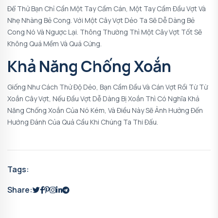
Để Thử Bạn Chỉ Cần Một Tay Cầm Cán, Một Tay Cầm Đầu Vợt Và
Nhẹ Nhàng Bẻ Cong. Với Một Cây Vợt Dẻo Ta Sẽ Dễ Dàng Bẻ
Cong Nó Và Ngược Lại. Thông Thường Thì Một Cây Vợt Tốt Sẽ
Không Quá Mềm Và Quá Cứng.
Khả Năng Chống Xoắn
Giống Như Cách Thử Độ Dẻo, Bạn Cầm Đầu Và Cán Vợt Rồi Từ Từ
Xoắn Cây Vợt, Nếu Đầu Vợt Dễ Dàng Bị Xoắn Thì Có Nghĩa Khả
Năng Chống Xoắn Của Nó Kém, Và Điều Này Sẽ Ảnh Hưởng Đến
Hướng Đánh Của Quả Cầu Khi Chúng Ta Thi Đấu.
Tags:
Share: