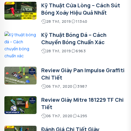
Kỹ Thuật Cứa Lòng – Cách Sút
Bóng Xoáy Hiệu Quả Nhất
28 Th1, 2019
11340
Kỹ Thuật Bóng Đá – Cách
Chuyền Bóng Chuẩn Xác
28 Th1, 2019
6963
Review Giày Pan Impulse Graffiti
Chi Tiết
06 Th7, 2020
3987
Review Giày Mitre 181229 TF Chi
Tiết
06 Th7, 2020
4295
Đánh Giá Chi Tiết Giày