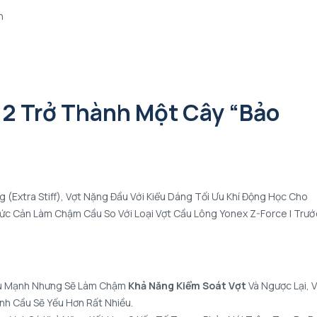
n
 2 Trở Thành Một Cây “bảo
(extra Stiff), Vợt Nặng Đầu Với Kiểu Dáng Tối Ưu Khí Động Học Cho
ức Cản Làm Chậm Cầu So Với Loại Vợt Cầu Lông Yonex Z-Force I Trướ
ầu Mạnh Nhưng Sẽ Làm Chậm
Khả Năng Kiểm Soát Vợt
Và Ngược Lại, 
nh Cầu Sẽ Yếu Hơn Rất Nhiều.