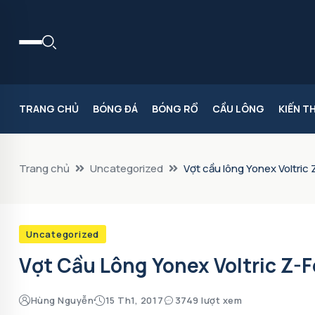
TRANG CHỦ
BÓNG ĐÁ
BÓNG RỔ
CẦU LÔNG
KIẾN T
Trang chủ
Uncategorized
Vợt cầu lông Yonex Voltric 
Uncategorized
Vợt Cầu Lông Yonex Voltric Z-F
Hùng Nguyễn
15 Th1, 2017
3749 lượt xem