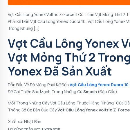
Vợt Cầu Lông Yonex Voltric Z-Force II Có Thân Vợt Mỏng Thứ 2 
Phải Kể Đến Vợt Cầu Lông Yonex Duora 10, Vợt Cầu Lông Yonex Vo
Trong Những […]
Vợt Cầu Lông Yonex Vo
Vợt Mỏng Thứ 2 Trong
Yonex Đã Sản Xuất
Dẫn Đầu Về Độ Mỏng Phải Kể Đến
Vợt Cầu Lông Yonex Duora 10
Để Cải Thiện Sức Mạnh Trong Những Cú
Smash
(đập Cầu)
Một Trong Những Cây Vợt Cầu Lông Thuộc Hàng “khủng” Của Dân
Thông Số Cơ Bản Của Cây
Vợt Cầu Lông Yonex Voltric Z-Force
Xuất xứ: Nhật Bản
Độ cứng thân vợt: Extra stiff