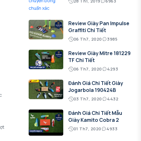
28 Th1, 2019
6963
Review Giày Pan Impulse
Graffiti Chi Tiết
06 Th7, 2020
3985
Review Giày Mitre 181229
TF Chi Tiết
06 Th7, 2020
4293
Đánh Giá Chi Tiết Giày
Jogarbola 190424B
c
03 Th7, 2020
4432
Đánh Giá Chi Tiết Mẫu
Giày Kamito Cobra 2
Vợt
01 Th7, 2020
4933