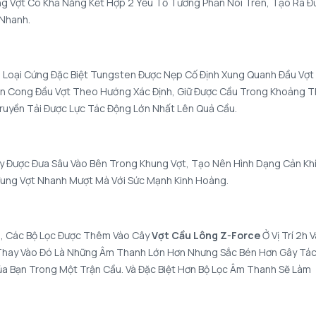
ng Vợt Có Khả Năng Kết Hợp 2 Yếu Tố Tương Phản Nói Trên, Tạo Ra Đ
 Nhanh.
im Loại Cứng Đặc Biệt Tungsten Được Nẹp Cố Định Xung Quanh Đầu Vợt
Uốn Cong Đầu Vợt Theo Hướng Xác Định, Giữ Được Cầu Trong Khoảng T
Truyền Tải Được Lực Tác Động Lớn Nhất Lên Quả Cầu.
ây Được Đưa Sâu Vào Bên Trong Khung Vợt, Tạo Nên Hình Dạng Cản Kh
Vung Vợt Nhanh Mượt Mà Với Sức Mạnh Kinh Hoàng.
, Các Bộ Lọc Được Thêm Vào Cây
Vợt Cầu Lông Z-Force
Ở Vị Trí 2h V
 Thay Vào Đó Là Những Âm Thanh Lớn Hơn Nhưng Sắc Bén Hơn Gây Tá
a Bạn Trong Một Trận Cầu. Và Đặc Biệt Hơn Bộ Lọc Âm Thanh Sẽ Làm