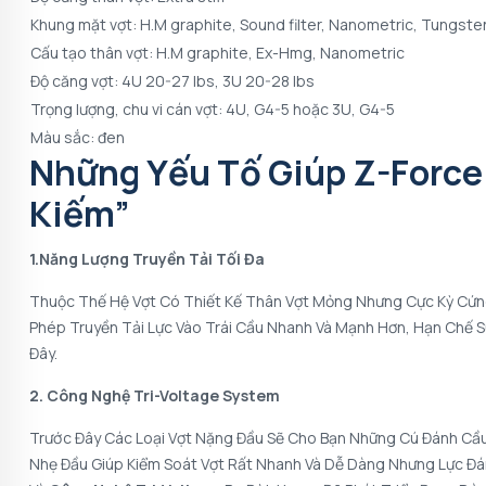
Khung mặt vợt: H.M graphite, Sound filter, Nanometric, Tungste
Cấu tạo thân vợt: H.M graphite, Ex-Hmg, Nanometric
Độ căng vợt: 4U 20-27 lbs, 3U 20-28 lbs
Trọng lượng, chu vi cán vợt: 4U, G4-5 hoặc 3U, G4-5
Màu sắc: đen
Những Yếu Tố Giúp Z-Force
Kiếm”
1.Năng Lượng Truyền Tải Tối Đa
Thuộc Thế Hệ Vợt Có Thiết Kế Thân Vợt Mỏng Nhưng Cực Kỳ Cứng 
Phép Truyền Tải Lực Vào Trái Cầu Nhanh Và Mạnh Hơn, Hạn Chế S
Đây.
2. Công Nghệ Tri-Voltage System
Trước Đây Các Loại Vợt Nặng Đầu Sẽ Cho Bạn Những Cú Đánh C
Nhẹ Đầu Giúp Kiểm Soát Vợt Rất Nhanh Và Dễ Dàng Nhưng Lực Đá