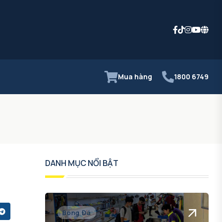
Mua hàng
1800 6749
DANH MỤC NỔI BẬT
Bóng Đá