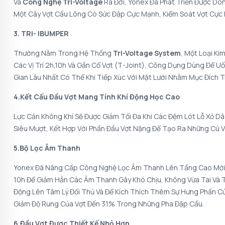
Và
Công Nghệ Tri-Voltage
Ra Đời, Yonex Đã Phát Triển Được Dò
Một Cây Vợt Cầu Lông Có Sức Đập Cực Mạnh, Kiểm Soát Vợt Cực
3. TRI- IBUMPER
Thường Nằm Trong Hệ Thống
Tri-Voltage System
, Một Loại K
Các Vị Trí 2h,10h Và Gần Cổ Vợt (T-Joint), Công Dụng Dùng Để 
Gian Lâu Nhất Có Thể Khi Tiếp Xúc Với Mặt Lưới Nhằm Mục Đích 
4.Kết Cấu Đầu Vợt Mang Tính Khí Động Học Cao
Lực Cản Không Khí Sẽ Được Giảm Tối Đa Khi Các Đệm Lót Lỗ Xỏ D
Siêu Mượt, Kết Hợp Với Phần Đầu Vợt Nặng Để Tạo Ra Những Cú 
5.Bộ Lọc Âm Thanh
Yonex Đã Nâng Cấp Công Nghệ Lọc Âm Thanh Lên Tầng Cao Mới
10h Để Giảm Hẳn Các Âm Thanh Gây Khó Chịu, Không Vừa Tai Và
Động Lên Tâm Lý Đối Thủ Và Để Kích Thích Thêm Sự Hưng Phấn Củ
Giảm Độ Rung Của Vợt Đến 31% Trong Những Pha Đập Cầu.
6.Đầu Vợt Được Thiết Kế Nhỏ Hơn