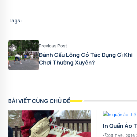
Tags:
Previous Post
Đánh Cầu Lông Có Tác Dụng Gì Khi
Chơi Thường Xuyên?
BÀI VIẾT CÙNG CHỦ ĐỀ
In Quần Áo 
03 Th9, 2016