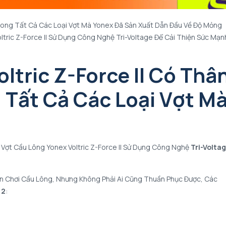
Trong Tất Cả Các Loại Vợt Mà Yonex Đã Sản Xuất Dẫn Đầu Về Độ Mỏng
ltric Z-Force II Sử Dụng Công Nghệ Tri-Voltage Để Cải Thiện Sức Mạn
ltric Z-Force II Có Thâ
 Tất Cả Các Loại Vợt M
, Vợt Cầu Lông Yonex Voltric Z-Force II Sử Dụng Công Nghệ
Tri-Volta
 Chơi Cầu Lông, Nhưng Không Phải Ai Cũng Thuần Phục Được, Các
 2
: