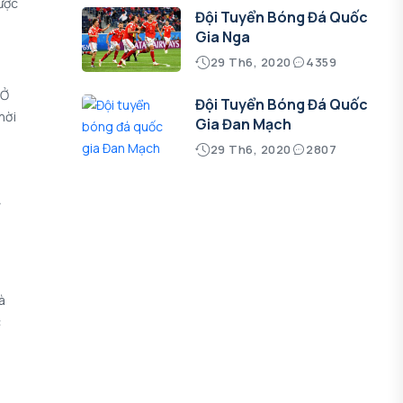
ược
Đội Tuyển Bóng Đá Quốc
Gia Nga
29 Th6, 2020
4359
 Ở
Đội Tuyển Bóng Đá Quốc
hời
Gia Đan Mạch
29 Th6, 2020
2807
í
à
c