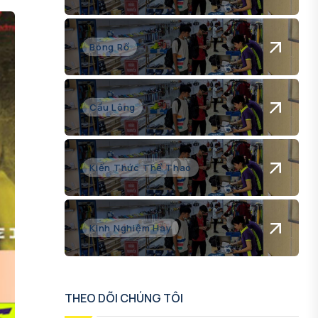
Bóng Rổ
Cầu Lông
Kiến Thức Thể Thao
Kinh Nghiệm Hay
THEO DÕI CHÚNG TÔI