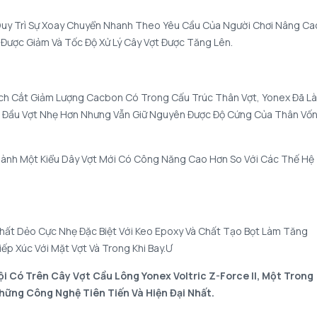
Duy Trì Sự Xoay Chuyển Nhanh Theo Yêu Cầu Của Người Chơi Nâng Ca
Được Giảm Và Tốc Độ Xử Lý Cây Vợt Được Tăng Lên.
ch Cắt Giảm Lượng Cacbon Có Trong Cấu Trúc Thân Vợt, Yonex Đã L
 Đầu Vợt Nhẹ Hơn Nhưng Vẫn Giữ Nguyên Được Độ Cứng Của Thân Vố
Thành Một Kiểu Dây Vợt Mới Có Công Năng Cao Hơn So Với Các Thế Hệ
Chất Dẻo Cực Nhẹ Đặc Biệt Với Keo Epoxy Và Chất Tạo Bọt Làm Tăng
ếp Xúc Với Mặt Vợt Và Trong Khi Bay.ư
ội Có Trên Cây Vợt Cầu Lông Yonex Voltric Z-Force II, Một Trong
ững Công Nghệ Tiên Tiến Và Hiện Đại Nhất.