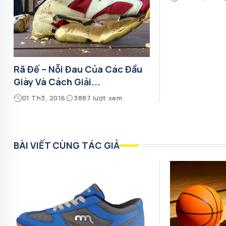
Rã Đế – Nỗi Đau Của Các Đầu
Giày Và Cách Giải...
01 Th3, 2016
3887 lượt xem
BÀI VIẾT CÙNG TÁC GIẢ