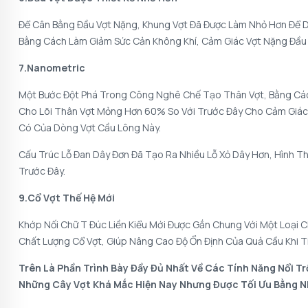
Để Cân Bằng Đầu Vợt Nặng, Khung Vợt Đã Được Làm Nhỏ Hơn Để 
Bằng Cách Làm Giảm Sức Cản Không Khí, Cảm Giác Vợt Nặng Đầu 
7.Nanometric
Một Bước Đột Phá Trong Công Nghê Chế Tạo Thân Vợt, Bằng Cá
Cho Lõi Thân Vợt Mỏng Hơn 60% So Với Trước Đây Cho Cảm Giác
Có Của Dòng Vợt Cầu Lông Này.
Cấu Trúc Lỗ Đan Dây Đơn Đã Tạo Ra Nhiều Lỗ Xỏ Dây Hơn, Hình 
Trước Đây.
9.Cổ Vợt Thế Hệ Mới
Khớp Nối Chữ T Đúc Liền Kiểu Mới Được Gắn Chung Với Một Loại 
Chất Lượng Cổ Vợt, Giúp Nâng Cao Độ Ổn Định Của Quả Cầu Khi Ti
Trên Là Phần Trình Bày Đầy Đủ Nhất Về Các Tính Năng Nổi Tr
Những Cây Vợt Khá Mắc Hiện Nay Nhưng Được Tối Ưu Bằng Nh