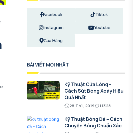
Facebook
Tiktok
h
Instagram
Youtube
n
Cửa Hàng
à
BÀI VIẾT MỚI NHẤT
Kỹ Thuật Cứa Lòng –
ge
Cách Sút Bóng Xoáy Hiệu
Quả Nhất
28 Th1, 2019
11328
Kỹ Thuật Bóng Đá – Cách
Chuyền Bóng Chuẩn Xác