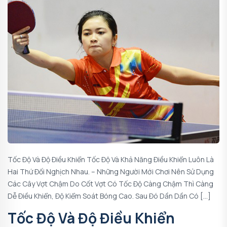
Tốc Độ Và Độ Điều Khiển Tốc Độ Và Khả Năng Điều Khiển Luôn Là
Hai Thứ Đối Nghịch Nhau. – Những Người Mới Chơi Nên Sử Dụng
Các Cây Vợt Chậm Do Cốt Vợt Có Tốc Độ Càng Chậm Thì Càng
Dễ Điều Khiển, Độ Kiểm Soát Bóng Cao. Sau Đó Dần Dần Có […]
Tốc Độ Và Độ Điều Khiển