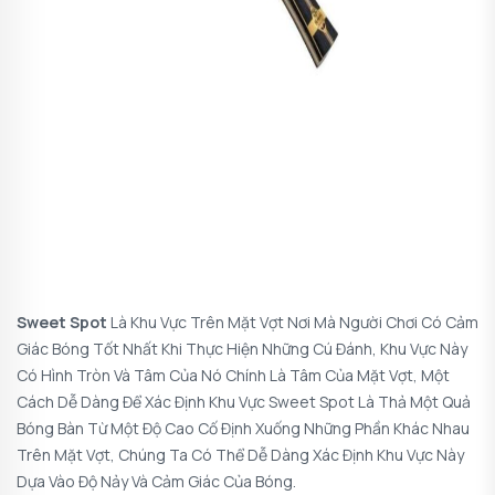
Sweet Spot
Là Khu Vực Trên Mặt Vợt Nơi Mà Người Chơi Có Cảm
Giác Bóng Tốt Nhất Khi Thực Hiện Những Cú Đánh, Khu Vực Này
Có Hình Tròn Và Tâm Của Nó Chính Là Tâm Của Mặt Vợt, Một
Cách Dễ Dàng Để Xác Định Khu Vực Sweet Spot Là Thả Một Quả
Bóng Bàn Từ Một Độ Cao Cố Định Xuống Những Phần Khác Nhau
Trên Mặt Vợt, Chúng Ta Có Thể Dễ Dàng Xác Định Khu Vực Này
Dựa Vào Độ Nảy Và Cảm Giác Của Bóng.