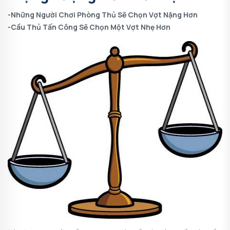
-Những Người Chơi Phòng Thủ Sẽ Chọn Vợt Nặng Hơn
-Cầu Thủ Tấn Công Sẽ Chọn Một Vợt Nhẹ Hơn