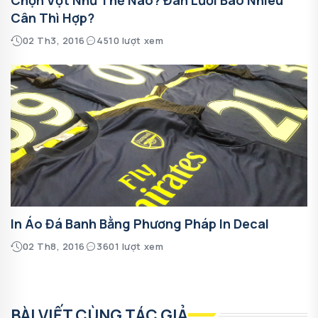
Cân Thì Hợp?
02 Th3, 2016
4510 lượt xem
In Áo Đá Banh Bằng Phương Pháp In Decal
02 Th8, 2016
3601 lượt xem
BÀI VIẾT CÙNG TÁC GIẢ