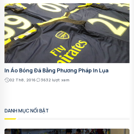
In Áo Bóng Đá Bằng Phương Pháp In Lụa
02 Th8, 2016
3632 lượt xem
DANH MỤC NỔI BẬT