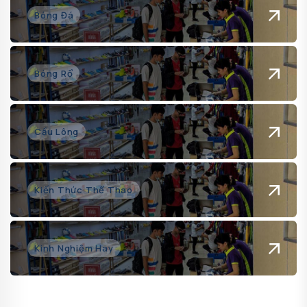
Bóng Đá
Bóng Rổ
Cầu Lông
Kiến Thức Thể Thao
Kinh Nghiệm Hay