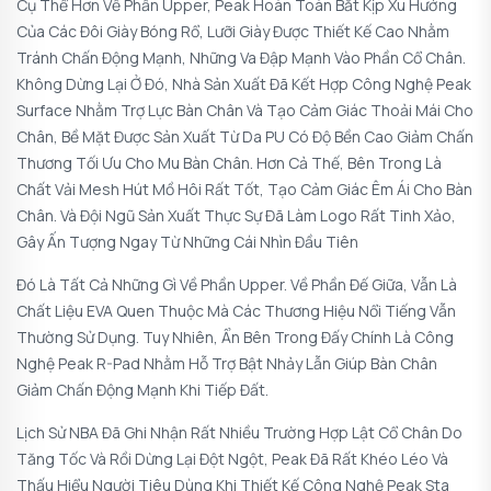
Cụ Thể Hơn Về Phần Upper, Peak Hoàn Toàn Bắt Kịp Xu Hướng
Của Các Đôi Giày Bóng Rổ, Lưỡi Giày Được Thiết Kế Cao Nhằm
Tránh Chấn Động Mạnh, Những Va Đập Mạnh Vào Phần Cổ Chân.
Không Dừng Lại Ở Đó, Nhà Sản Xuất Đã Kết Hợp Công Nghệ Peak
Surface Nhằm Trợ Lực Bàn Chân Và Tạo Cảm Giác Thoải Mái Cho
Chân, Bề Mặt Được Sản Xuất Từ Da PU Có Độ Bền Cao Giảm Chấn
Thương Tối Ưu Cho Mu Bàn Chân. Hơn Cả Thế, Bên Trong Là
Chất Vải Mesh Hút Mồ Hôi Rất Tốt, Tạo Cảm Giác Êm Ái Cho Bàn
Chân. Và Đội Ngũ Sản Xuất Thực Sự Đã Làm Logo Rất Tinh Xảo,
Gây Ấn Tượng Ngay Từ Những Cái Nhìn Đầu Tiên
Đó Là Tất Cả Những Gì Về Phần Upper. Về Phần Đế Giữa, Vẫn Là
Chất Liệu EVA Quen Thuộc Mà Các Thương Hiệu Nổi Tiếng Vẫn
Thường Sử Dụng. Tuy Nhiên, Ẩn Bên Trong Đấy Chính Là Công
Nghệ Peak R-Pad Nhằm Hỗ Trợ Bật Nhảy Lẫn Giúp Bàn Chân
Giảm Chấn Động Mạnh Khi Tiếp Đất.
Lịch Sử NBA Đã Ghi Nhận Rất Nhiều Trường Hợp Lật Cổ Chân Do
Tăng Tốc Và Rồi Dừng Lại Đột Ngột, Peak Đã Rất Khéo Léo Và
Thấu Hiểu Người Tiêu Dùng Khi Thiết Kế Công Nghệ Peak Sta