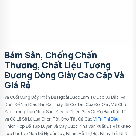
Bám Sân, Chống Chấn
Thương, Chất Liệu Tương
Đương Dòng Giày Cao Cấp Và
Giá Rẻ
Và Cuối Cùng Đây, Phần Đế Ngoài Được Làm Từ Cao Su Đặc, Và
Dưới Đế Như Các Bạn Đã Thấy, Sẽ Có Tên Của Đôi Giày Với Chủ
Đạo Trọng Tâm Ngôi Sao. Đây Là Chiếc Giày Có Độ Bám Rất Tốt
Và Có Lẽ Sẽ Là Lựa Chọn Tốt Cho Tất Cả Các
Vị Trí Thi Đấu
,
Thích Hợp Để Tập Luyện Và Cày Cuốc. Nhà Sản Xuất Đã Rất Khéo
Léo Khi Tạo Nên Đế Ngoài Dày, Nhằm Hỗ Trợ Bật Nhảy Tốt Nhất