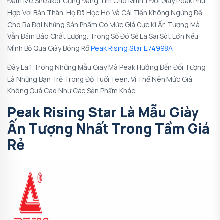
Đam Mê Sneaker Cũng Đang Tìm Cho Mình 1 Đôi Giày Peak Phù
Hợp Với Bản Thân. Họ Đã Học Hỏi Và Cải Tiến Không Ngừng Để
Cho Ra Đời Những Sản Phẩm Có Mức Giá Cực Kì Ấn Tượng Mà
Vẫn Đảm Bảo Chất Lượng. Trong Số Đó Sẽ Là Sai Sót Lớn Nếu
Mình Bỏ Qua Giày Bóng Rổ
Peak Rising Star E74998A
Đây Là 1 Trong Những Mẫu Giày Mà Peak Hướng Đến Đối Tượng
Là Những Bạn Trẻ Trong Độ Tuổi Teen. Vì Thế Nên Mức Giá
Không Quá Cao Như Các Sản Phẩm Khác
Peak Rising Star Là Mẫu Giày
Ấn Tượng Nhất Trong Tầm Giá
Rẻ