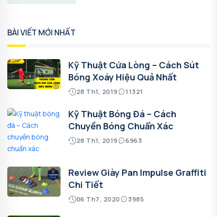
BÀI VIẾT MỚI NHẤT
Kỹ Thuật Cứa Lòng – Cách Sút
Bóng Xoáy Hiệu Quả Nhất
28 Th1, 2019
11321
Kỹ Thuật Bóng Đá – Cách
Chuyền Bóng Chuẩn Xác
28 Th1, 2019
6963
Review Giày Pan Impulse Graffiti
Chi Tiết
06 Th7, 2020
3985