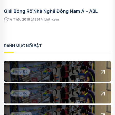
Giải Bóng Rổ Nhà Nghề Đông Nam Á – ABL
14 Th5, 2018
2614 lượt xem
DANH MỤC NỔI BẬT
Bóng Đá
Bóng Rổ