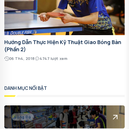
Hướng Dẫn Thực Hiện Kỹ Thuật Giao Bóng Bàn
(phần 2)
06 Th4, 2018
4747 lượt xem
DANH MỤC NỔI BẬT
Bóng Đá