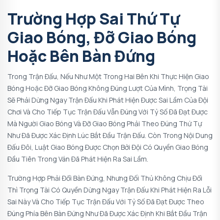
Trường Hợp Sai Thứ Tự
Giao Bóng, Đỡ Giao Bóng
Hoặc Bên Bàn Đứng
Trong Trận Đấu, Nếu Như Một Trong Hai Bên Khi Thực Hiện Giao
Bóng Hoặc Đỡ Giao Bóng Không Đúng Lượt Của Mình, Trọng Tài
Sẽ Phải Dừng Ngay Trận Đấu Khi Phát Hiện Được Sai Lầm Của Đội
Chơi Và Cho Tiếp Tục Trận Đấu Vẫn Đúng Với Tỷ Số Đã Đạt Được
Mà Người Giao Bóng Và Đỡ Giao Bóng Phải Theo Đúng Thứ Tự
Như Đã Được Xác Định Lúc Bắt Đầu Trận Đấu. Còn Trong Nội Dung
Đấu Đôi, Luật Giao Bóng Được Chọn Bởi Đội Có Quyền Giao Bóng
Đầu Tiên Trong Ván Đã Phát Hiện Ra Sai Lầm.
Trường Hợp Phải Đổi Bàn Đứng, Nhưng Đối Thủ Không Chịu Đổi
Thì Trọng Tài Có Quyền Dừng Ngay Trận Đấu Khi Phát Hiện Ra Lỗi
Sai Này Và Cho Tiếp Tục Trận Đấu Với Tỷ Số Đã Đạt Được Theo
Đúng Phía Bên Bàn Đứng Như Đã Được Xác Định Khi Bắt Đầu Trận