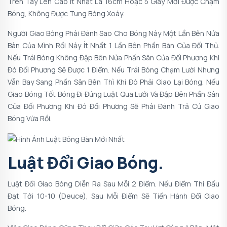
Trên Tay Lên Cao Ít Nhất Là 16cm Hoặc 5 Giây Mới Được Chạm
Bóng, Không Được Tung Bóng Xoáy.
Người Giao Bóng Phải Đánh Sao Cho Bóng Nảy Một Lần Bên Nửa
Bàn Của Mình Rồi Nảy Ít Nhất 1 Lần Bên Phần Bàn Của Đối Thủ.
Nếu Trái Bóng Không Đập Bên Nửa Phần Sân Của Đối Phương Khi
Đó Đối Phương Sẽ Được 1 Điểm. Nếu Trái Bóng Chạm Lưới Nhưng
Vẫn Bay Sang Phần Sân Bên Thì Khi Đó Phải Giao Lại Bóng. Nếu
Giao Bóng Tốt Bóng Đi Đúng Luật Qua Lưới Và Đập Bên Phần Sân
Của Đối Phương Khi Đó Đối Phương Sẽ Phải Đánh Trả Cú Giao
Bóng Vừa Rồi.
Luật Đổi Giao Bóng.
Luật Đổi Giao Bóng Diễn Ra Sau Mỗi 2 Điểm. Nếu Điểm Thi Đấu
Đạt Tới 10-10 (Deuce), Sau Mỗi Điểm Sẽ Tiến Hành Đổi Giao
Bóng.