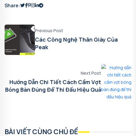
Share:
Previous Post
Các Công Nghệ Thân Giày Của
Peak
Next Post
Hướng Dẫn Chi Tiết Cách Cầm Vợt
Bóng Bàn Đúng Để Thi Đấu Hiệu Quả
BÀI VIẾT CÙNG CHỦ ĐỀ