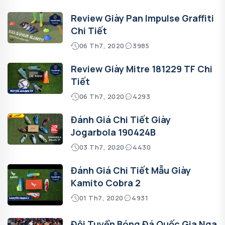
Review Giày Pan Impulse Graffiti
Chi Tiết
06 Th7, 2020
3985
Review Giày Mitre 181229 TF Chi
Tiết
06 Th7, 2020
4293
Đánh Giá Chi Tiết Giày
Jogarbola 190424B
03 Th7, 2020
4430
Đánh Giá Chi Tiết Mẫu Giày
Kamito Cobra 2
01 Th7, 2020
4931
Đội Tuyển Bóng Đá Quốc Gia Nga