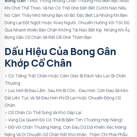
Bong Gân
– Một Trong Những Chấn Thương Phổ Biến Bậc Nhất
Khi Chơi Thể Thao, Và Nó Có Thể Ghé Đến Bất Cứ Khi Nào Nếu
Nó Cảm Thấy Nhớ Nhung Bạn Vô Bờ. Đặc Biệt Là Những Khi Bạn
Dừng Lại Đột Ngột Hoặc Xoay Người, Chuyển Hướng Với Tốc Độ
Quá Nhanh Khiến Bàn Chân Không Tài Nào Bắt Kịp. Những Khi Ấy,
Bong Gân Cổ Chân Sẽ Rất Dễ Ghé Thăm Bạn
Dấu Hiệu Của Bong Gân
Khớp Cổ Chân
• Có Tiếng Trật Chân Hoặc Cảm Giác Bị Rách Vào Lúc Bị Chấn
Thương
• Lúc Mới Bị Đau Lắm, Sau Khi Bị Còn… Đau Hơn. Cơn Đau Sẽ Kéo
Dài Liên Tục Và Sẽ Đau Hơn Khi Đi Lại Hoặc Chuyển Động Cổ
Chân;
• Cổ Chân Có Thể Sưng Và Khó Gập Lại
• Vùng Da Quanh Đó Có Thể Bị Bầm Tím (trường Hợp Nặng)
• Đối Với Chấn Thương Nặng, Cơn Đau Dữ Dội Khiến Việc Mang
Nặng Và Di Chuyển Cổ Chân Rất Khó Khăn, Thậm Chí Phải Phẫu