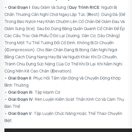
•
Giai Đoạn I
: Đau Giảm Và Sưng (
Quy Trình RICE
: Người Bị
Chấn Thương Cần Nghỉ Chơi Ngay Lập Tức (
R
Est). Dùng Đá (để
Trong Bao Nylon Hay Khăn Chườm Lên Cổ Chân Để Giảm Đau Và
Giảm Sưng (
I
Ce). Sau Đó Dùng Băng Quấn Quanh Cổ Chân Để Ép
Các Cấu Trúc Giải Phẩu Ở Đó Lại (xương, Gân Cơ, Dây Chằng)
Trong Một Tư Thế Tương Đối Cố Định, Không Bị Di Chuyển
(
C
Ompression). Cho Bàn Chân Đang Bị Bong Gân Nghỉ Ngơi
Bằng Cách Dùng Nạng Hay Bá Vai Người Khác Khi Di Chuyển,
Tránh Chịu Đựng Sức Nặng Của Cơ Thể Khi Đi Lại. Khi Nằm Nghỉ
Cũng Nên Kê Cao Chân (
E
Levation).
•
Giai Đoạn II
: Phục Hồi Tầm Vận Động Và Chuyển Động Khớp
Bình Thường
•
Giai Đoạn III
: Tập Mạnh Cơ
•
Giai Đoạn IV
: Rèn Luyện Kiểm Soát Thần Kinh Cơ Và Cảm Thụ
Bản Thể
•
Giai Đoạn V
: Tập Luyện Chức Năng Hoặc Thể Thao Chuyên
Biệt