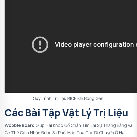
Quy Trình Trị Liệu RICE Khi Bong Gân
Các Bài Tập Vật Lý Trị Liệu
Wobble Board
Giúp Hai Khớp Cổ Chân Tìm Lại Sự Thăng Bằng Và
Cơ Thể Cảm Nhận Được Sự Phối Hợp Của Các Di Chuyển Ở Hai