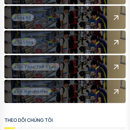
Bóng Rổ
Cầu Lông
Kiến Thức Thể Thao
Kinh Nghiệm Hay
THEO DÕI CHÚNG TÔI