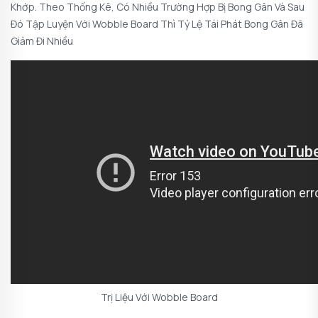
Khớp. Theo Thống Kê, Có Nhiều Trường Hợp Bị Bong Gân Và Sau
Đó Tập Luyện Với Wobble Board Thì Tỷ Lệ Tái Phát Bong Gân Đã
Giảm Đi Nhiều
Trị Liệu Với Wobble Board