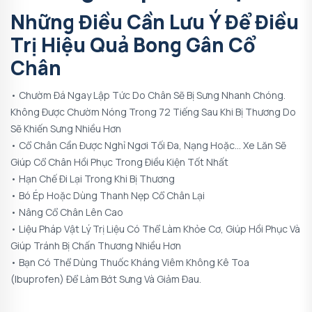
Những Điều Cần Lưu Ý Để Điều
Trị Hiệu Quả Bong Gân Cổ
Chân
• Chườm Đá Ngay Lập Tức Do Chân Sẽ Bị Sưng Nhanh Chóng.
Không Được Chườm Nóng Trong 72 Tiếng Sau Khi Bị Thương Do
Sẽ Khiến Sưng Nhiều Hơn
• Cổ Chân Cần Được Nghỉ Ngơi Tối Đa, Nạng Hoặc… Xe Lăn Sẽ
Giúp Cổ Chân Hồi Phục Trong Điều Kiện Tốt Nhất
• Hạn Chế Đi Lại Trong Khi Bị Thương
• Bó Ép Hoặc Dùng Thanh Nẹp Cổ Chân Lại
• Nâng Cổ Chân Lên Cao
• Liệu Pháp Vật Lý Trị Liệu Có Thể Làm Khỏe Cơ, Giúp Hồi Phục Và
Giúp Tránh Bị Chấn Thương Nhiều Hơn
• Bạn Có Thể Dùng Thuốc Kháng Viêm Không Kê Toa
(ibuprofen) Để Làm Bớt Sưng Và Giảm Đau.