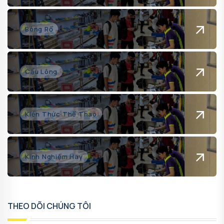
Bóng Rổ
Cầu Lông
Kiến Thức Thể Thao
Kinh Nghiệm Hay
THEO DÕI CHÚNG TÔI