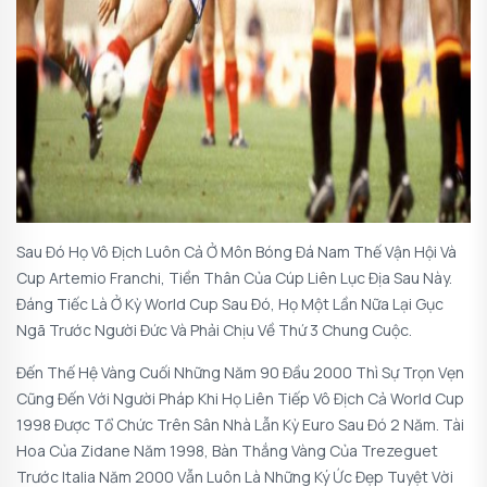
Sau Đó Họ Vô Địch Luôn Cả Ở Môn Bóng Đá Nam Thế Vận Hội Và
Cup Artemio Franchi, Tiền Thân Của Cúp Liên Lục Địa Sau Này.
Đáng Tiếc Là Ở Kỳ World Cup Sau Đó, Họ Một Lần Nữa Lại Gục
Ngã Trước Người Đức Và Phải Chịu Về Thứ 3 Chung Cuộc.
Đến Thế Hệ Vàng Cuối Những Năm 90 Đầu 2000 Thì Sự Trọn Vẹn
Cũng Đến Với Người Pháp Khi Họ Liên Tiếp Vô Địch Cả World Cup
1998 Được Tổ Chức Trên Sân Nhà Lẫn Kỳ Euro Sau Đó 2 Năm. Tài
Hoa Của Zidane Năm 1998, Bàn Thắng Vàng Của Trezeguet
Trước Italia Năm 2000 Vẫn Luôn Là Những Ký Ức Đẹp Tuyệt Vời