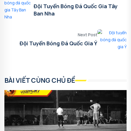
Đội Tuyển Bóng Đá Quốc Gia Tây
Ban Nha
Next Post
Đội Tuyển Bóng Đá Quốc Gia Ý
BÀI VIẾT CÙNG CHỦ ĐỀ