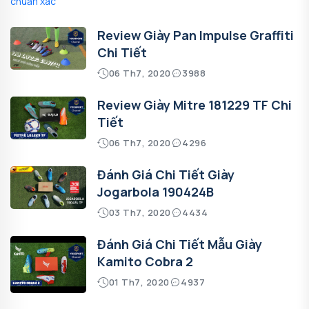
Review Giày Pan Impulse Graffiti
Chi Tiết
06 Th7, 2020
3988
Review Giày Mitre 181229 TF Chi
Tiết
06 Th7, 2020
4296
Đánh Giá Chi Tiết Giày
Jogarbola 190424B
03 Th7, 2020
4434
Đánh Giá Chi Tiết Mẫu Giày
Kamito Cobra 2
01 Th7, 2020
4937