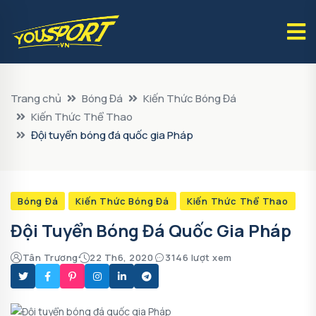
Trang chủ
Bóng Đá
Kiến Thức Bóng Đá
Kiến Thức Thể Thao
Đội tuyển bóng đá quốc gia Pháp
Bóng Đá
Kiến Thức Bóng Đá
Kiến Thức Thể Thao
Đội Tuyển Bóng Đá Quốc Gia Pháp
Tân Trương
22 Th6, 2020
3146 lượt xem