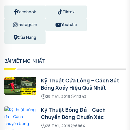
Facebook
Tiktok
Instagram
Youtube
Cửa Hàng
BÀI VIẾT MỚI NHẤT
Kỹ Thuật Cứa Lòng – Cách Sút
Bóng Xoáy Hiệu Quả Nhất
28 Th1, 2019
11343
Kỹ Thuật Bóng Đá – Cách
Chuyền Bóng Chuẩn Xác
28 Th1, 2019
6964