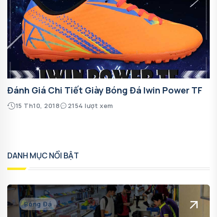
Đánh Giá Chi Tiết Giày Bóng Đá Iwin Power TF
15 Th10, 2018
2154 lượt xem
DANH MỤC NỔI BẬT
Bóng Đá