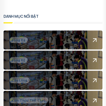
DANH MỤC NỔI BẬT
Bóng Đá
Bóng Rổ
Cầu Lông
Kiến Thức Thể Thao