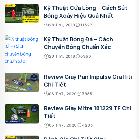
Kỹ Thuật Cứa Lòng – Cách Sút
Bóng Xoáy Hiệu Quả Nhất
28 Th1, 2019
11327
Kỹ Thuật Bóng Đá – Cách
Chuyền Bóng Chuẩn Xác
28 Th1, 2019
6963
Review Giày Pan Impulse Graffiti
Chi Tiết
06 Th7, 2020
3985
Review Giày Mitre 181229 TF Chi
Tiết
06 Th7, 2020
4293