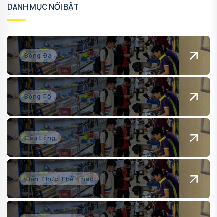
DANH MỤC NỔI BẬT
Bóng Đá
Bóng Rổ
Cầu Lông
Kiến Thức Thể Thao