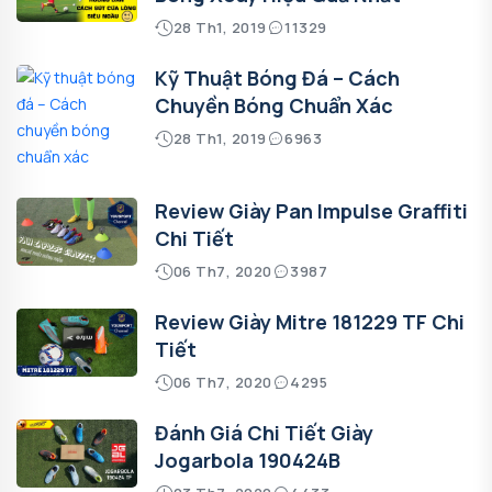
28 Th1, 2019
11329
Kỹ Thuật Bóng Đá – Cách
Chuyền Bóng Chuẩn Xác
28 Th1, 2019
6963
Review Giày Pan Impulse Graffiti
Chi Tiết
06 Th7, 2020
3987
Review Giày Mitre 181229 TF Chi
Tiết
06 Th7, 2020
4295
Đánh Giá Chi Tiết Giày
Jogarbola 190424B