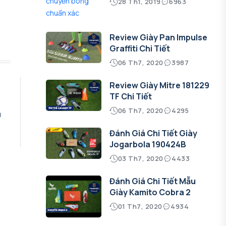
28 Th1, 2019
6963
Review Giày Pan Impulse
Graffiti Chi Tiết
06 Th7, 2020
3987
Review Giày Mitre 181229
TF Chi Tiết
06 Th7, 2020
4295
a
Đánh Giá Chi Tiết Giày
Jogarbola 190424B
03 Th7, 2020
4433
Đánh Giá Chi Tiết Mẫu
Giày Kamito Cobra 2
01 Th7, 2020
4934