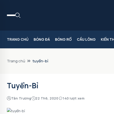
TRANG CHỦ
BÓNG ĐÁ
BÓNG RỔ
CẦU LÔNG
KIẾN T
Trang chủ
tuyển-bỉ
Tuyển-Bỉ
Tân Trương
22 Th6, 2020
140 lượt xem