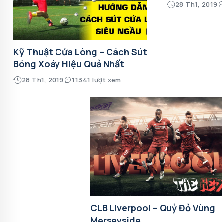
28 Th1, 2019
Kỹ Thuật Cứa Lòng – Cách Sút
Bóng Xoáy Hiệu Quả Nhất
28 Th1, 2019
11341 lượt xem
CLB Liverpool – Quỷ Đỏ Vùng
Merseyside