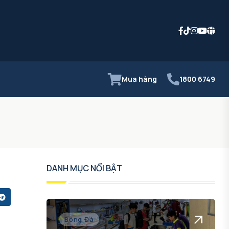
Mua hàng
1800 6749
DANH MỤC NỔI BẬT
Bóng Đá