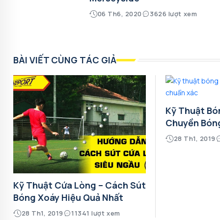
06 Th6, 2020
3626 lượt xem
BÀI VIẾT CÙNG TÁC GIẢ
Kỹ Thuật Bó
Chuyền Bón
28 Th1, 2019
Kỹ Thuật Cứa Lòng – Cách Sút
Bóng Xoáy Hiệu Quả Nhất
28 Th1, 2019
11341 lượt xem