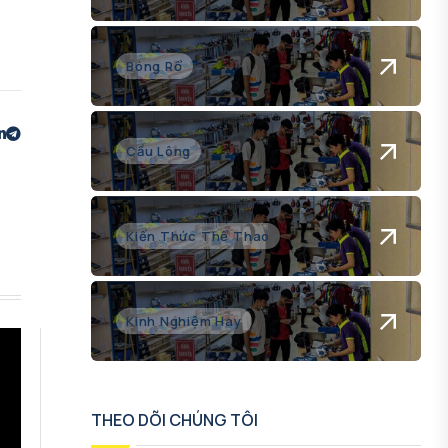
Bóng Rổ
Cầu Lông
Kiến Thức Thể Thao
Kinh Nghiệm Hay
THEO DÕI CHÚNG TÔI