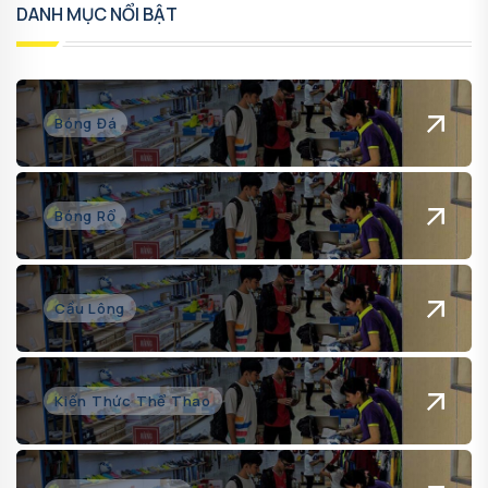
DANH MỤC NỔI BẬT
Bóng Đá
Bóng Rổ
Cầu Lông
Kiến Thức Thể Thao