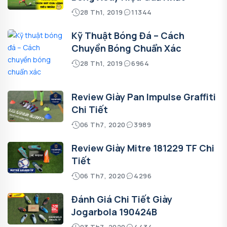
28 Th1, 2019
11344
Kỹ Thuật Bóng Đá – Cách
Chuyền Bóng Chuẩn Xác
28 Th1, 2019
6964
Review Giày Pan Impulse Graffiti
Chi Tiết
06 Th7, 2020
3989
Review Giày Mitre 181229 TF Chi
Tiết
06 Th7, 2020
4296
Đánh Giá Chi Tiết Giày
Jogarbola 190424B
03 Th7, 2020
4434