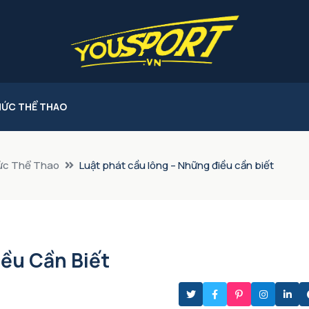
HỨC THỂ THAO
ức Thể Thao
Luật phát cầu lông – Những điều cần biết
ều Cần Biết