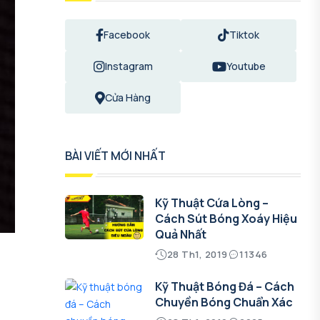
Facebook
Tiktok
Instagram
Youtube
Cửa Hàng
BÀI VIẾT MỚI NHẤT
Kỹ Thuật Cứa Lòng –
Cách Sút Bóng Xoáy Hiệu
Quả Nhất
28 Th1, 2019
11346
Kỹ Thuật Bóng Đá – Cách
Chuyền Bóng Chuẩn Xác