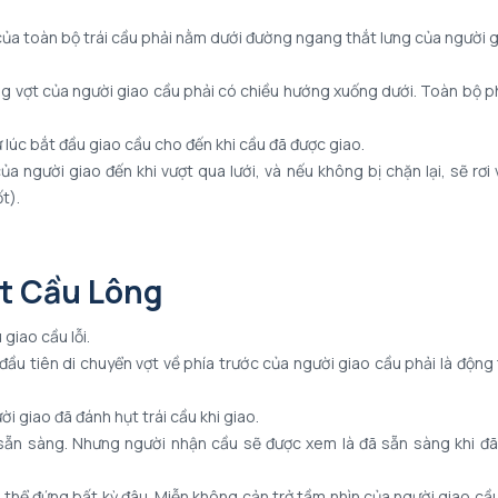
í của toàn bộ trái cầu phải nằm dưới đường ngang thắt lưng của người 
ng vợt của người giao cầu phải có chiều hướng xuống dưới. Toàn bộ 
ừ lúc bắt đầu giao cầu cho đến khi cầu đã được giao.
ủa người giao đến khi vượt qua lưới, và nếu không bị chặn lại, sẽ rơi
t).
át Cầu Lông
giao cầu lỗi.
 đầu tiên di chuyển vợt về phía trước của người giao cầu phải là động
i giao đã đánh hụt trái cầu khi giao.
sẵn sàng. Nhưng người nhận cầu sẽ được xem là đã sẵn sàng khi đã
ó thể đứng bất kỳ đâu. Miễn không cản trở tầm nhìn của người giao cầ