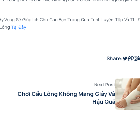
Hy Vọng Sẽ Giúp Ích Cho Các Bạn Trong Quá Trình Luyện Tập Và Thi 
 Lông
Tại Đây
.
Share:
Next Post
Chơi Cầu Lông Không Mang Giày Và
Hậu Quả