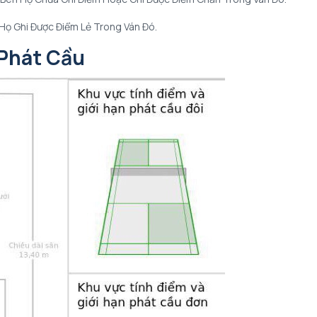
 Họ Ghi Được Điểm Lẻ Trong Ván Đó.
 Phát Cầu