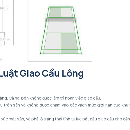
Luật Giao Cầu Lông
sàng. Cả hai bên không được làm trì hoãn việc giao cầu.
hau trên sân và không được chạm vào các vạch mức giới hạn của khu
xúc mặt sân, và phải ở trạng thái tĩnh từ lúc bắt đầu giao cầu cho đến