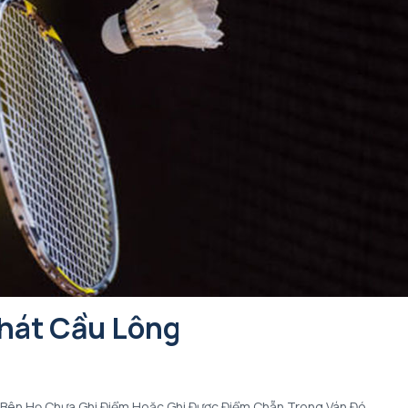
 Phát Cầu Lông
i Bên Họ Chưa Ghi Điểm Hoặc Ghi Được Điểm Chẵn Trong Ván Đó.