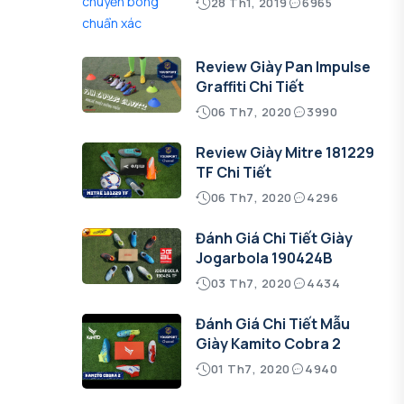
28 Th1, 2019
6965
Review Giày Pan Impulse
Graffiti Chi Tiết
06 Th7, 2020
3990
Review Giày Mitre 181229
TF Chi Tiết
06 Th7, 2020
4296
Đánh Giá Chi Tiết Giày
Jogarbola 190424B
03 Th7, 2020
4434
Đánh Giá Chi Tiết Mẫu
Giày Kamito Cobra 2
01 Th7, 2020
4940