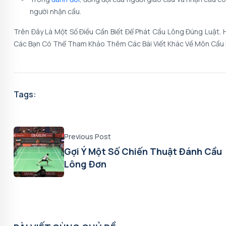
người nhận cầu.
Trên Đây Là Một Số Điều Cần Biết Để Phát Cầu Lông Đúng Luật. 
Các Bạn Có Thể Tham Khảo Thêm Các Bài Viết Khác Về Môn Cầu
Tags:
Previous Post
Gợi Ý Một Số Chiến Thuật Đánh Cầu
Lông Đơn