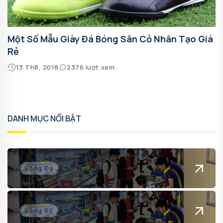
Một Số Mẫu Giày Đá Bóng Sân Cỏ Nhân Tạo Giá
Rẻ
13 Th8, 2018
2376 lượt xem
DANH MỤC NỔI BẬT
Bóng Đá
Bóng Rổ