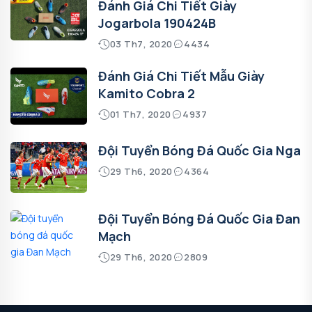
Đánh Giá Chi Tiết Giày
Jogarbola 190424B
03 Th7, 2020
4434
Đánh Giá Chi Tiết Mẫu Giày
Kamito Cobra 2
01 Th7, 2020
4937
Đội Tuyển Bóng Đá Quốc Gia Nga
29 Th6, 2020
4364
Đội Tuyển Bóng Đá Quốc Gia Đan
Mạch
29 Th6, 2020
2809