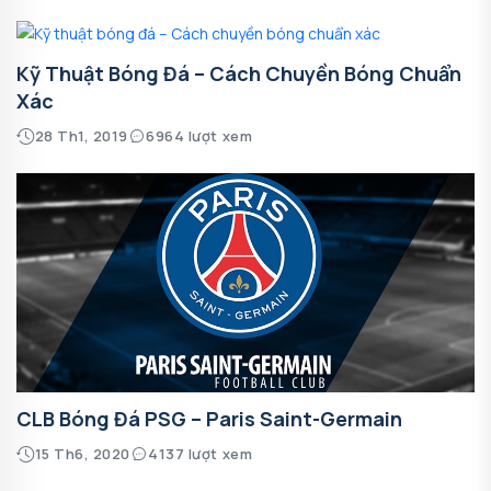
Kỹ Thuật Bóng Đá – Cách Chuyền Bóng Chuẩn
Xác
28 Th1, 2019
6964 lượt xem
CLB Bóng Đá PSG – Paris Saint-Germain
15 Th6, 2020
4137 lượt xem