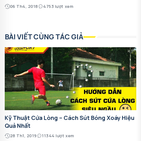
06 Th4, 2018
4753 lượt xem
BÀI VIẾT CÙNG TÁC GIẢ
Kỹ Thuật Cứa Lòng – Cách Sút Bóng Xoáy Hiệu
Quả Nhất
28 Th1, 2019
11344 lượt xem