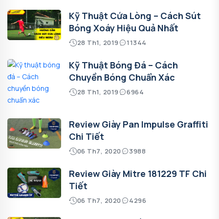
Kỹ Thuật Cứa Lòng – Cách Sút
Bóng Xoáy Hiệu Quả Nhất
28 Th1, 2019
11344
Kỹ Thuật Bóng Đá – Cách
Chuyền Bóng Chuẩn Xác
28 Th1, 2019
6964
Review Giày Pan Impulse Graffiti
Chi Tiết
06 Th7, 2020
3988
Review Giày Mitre 181229 TF Chi
Tiết
06 Th7, 2020
4296