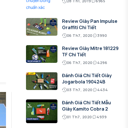
28 Th1, 2019
6965
Review Giày Pan Impulse
Graffiti Chi Tiết
06 Th7, 2020
3990
Review Giày Mitre 181229
TF Chi Tiết
06 Th7, 2020
4296
Đánh Giá Chi Tiết Giày
Jogarbola 190424B
03 Th7, 2020
4434
Đánh Giá Chi Tiết Mẫu
Giày Kamito Cobra 2
01 Th7, 2020
4939