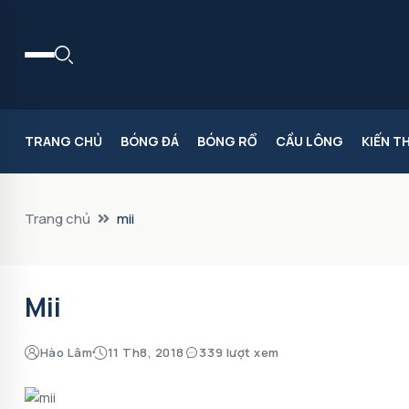
TRANG CHỦ
BÓNG ĐÁ
BÓNG RỔ
CẦU LÔNG
KIẾN T
Trang chủ
mii
Mii
Hào Lâm
11 Th8, 2018
339 lượt xem