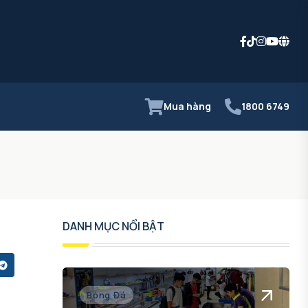
Mua hàng
1800 6749
DANH MỤC NỔI BẬT
Bóng Đá