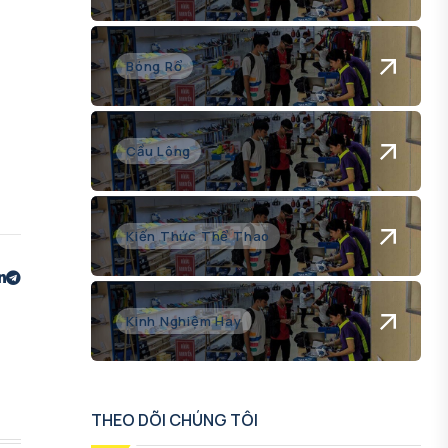
Bóng Rổ
Cầu Lông
Kiến Thức Thể Thao
Kinh Nghiệm Hay
THEO DÕI CHÚNG TÔI