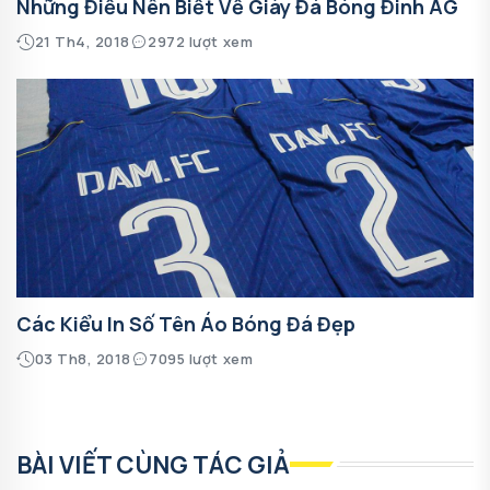
Những Điều Nên Biết Về Giày Đá Bóng Đinh AG
21 Th4, 2018
2972 lượt xem
Các Kiểu In Số Tên Áo Bóng Đá Đẹp
03 Th8, 2018
7095 lượt xem
BÀI VIẾT CÙNG TÁC GIẢ