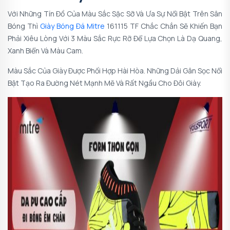
Với Những Tín Đồ Của Màu Sắc Sặc Sỡ Và Ưa Sự Nổi Bật Trên Sân
Bóng Thì
Giày Bóng Đá Mitre
161115 TF Chắc Chắn Sẽ Khiến Bạn
Phải Xiêu Lòng Với 3 Màu Sắc Rực Rỡ Để Lựa Chọn Là Dạ Quang,
Xanh Biển Và Màu Cam.
Màu Sắc Của Giày Được Phối Hợp Hài Hòa. Những Dải Gân Sọc Nổi
Bật Tạo Ra Đường Nét Mạnh Mẽ Và Rất Ngầu Cho Đôi Giày.