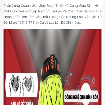
Phần Xung Quanh Gót Giày Được Thiết Kế Cứng Giúp Định Hình
Gót Cộng Với Một Lớp Nệm Êm Để Bảo Vệ Chân. Các Bạn Có Thể
Hoàn Toàn Yên Tâm Với Chất Lượng Của Những Pha Giật Gót Từ
Đôi Mitre 161115 TF Này Cả Về Lực Lẫn Độ Chính Xác