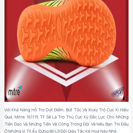
Với Khả Năng Hỗ Trợ Dứt Điểm, Bứt Tốc Và Xoay Trở Cực Kì Hiệu
Quả, Mitre 161115 TF Sẽ Là Trợ Thủ Cực Kỳ Đắc Lực Cho Những
Tiền Đạo Và Những Tiền Vệ Công Trong Đội. Và Nếu Bạn Thi Đấu
Ở Những Vị Trí Ấy, Đừng Bỏ Lỡ Đôi Giày Tắc Kè Hoa Này Nhé.