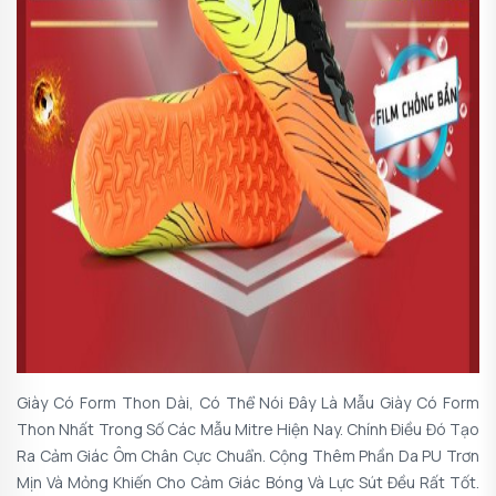
Giày Có Form Thon Dài, Có Thể Nói Đây Là Mẫu Giày Có Form
Thon Nhất Trong Số Các Mẫu Mitre Hiện Nay. Chính Điều Đó Tạo
Ra Cảm Giác Ôm Chân Cực Chuẩn. Cộng Thêm Phần Da PU Trơn
Mịn Và Mỏng Khiến Cho Cảm Giác Bóng Và Lực Sút Đều Rất Tốt.