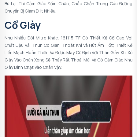
Bù Lại Thì Cảm Giác Đầm Chân, Chắc Chắn Trong Các Đường
Chuyền Bị Giảm Đi Ít Nhiều.
Cổ Giày
Như Nhiều Đôi Mitre Khác, 161115 TF Có Thiết Kế Cổ Cao Với
Chất Liệu Vải Thun Co Giãn, Thoát Khí Và Hút Ẩm Tốt; Thiết Kế
Liền Mạch Hoàn Thiện Và Được May Cố Định Với Thân Giày. Khi Xỏ
Giày Vào Chân Xong Sẽ Thấy Rất Thoải Mái Và Có Cảm Giác Như
Giày Dính Chặt Vào Chân Vậy.