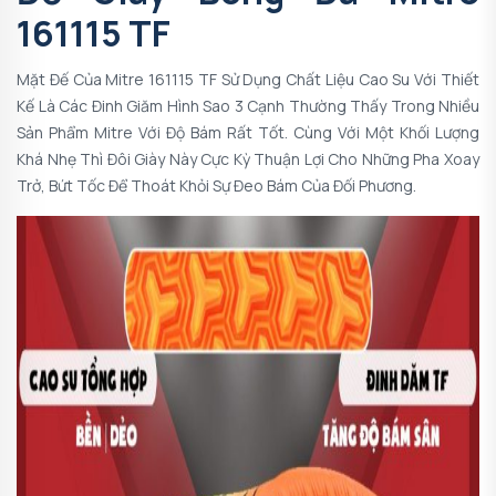
161115 TF
Mặt Đế Của Mitre 161115 TF Sử Dụng Chất Liệu Cao Su Với Thiết
Kế Là Các Đinh Giăm Hình Sao 3 Cạnh Thường Thấy Trong Nhiều
Sản Phẩm Mitre Với Độ Bám Rất Tốt. Cùng Với Một Khối Lượng
Khá Nhẹ Thì Đôi Giày Này Cực Kỳ Thuận Lợi Cho Những Pha Xoay
Trở, Bứt Tốc Để Thoát Khỏi Sự Đeo Bám Của Đối Phương.