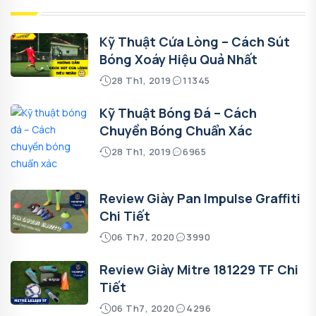
Kỹ Thuật Cứa Lòng – Cách Sút
Bóng Xoáy Hiệu Quả Nhất
28 Th1, 2019
11345
Kỹ Thuật Bóng Đá – Cách
Chuyền Bóng Chuẩn Xác
28 Th1, 2019
6965
Review Giày Pan Impulse Graffiti
Chi Tiết
06 Th7, 2020
3990
Review Giày Mitre 181229 TF Chi
Tiết
06 Th7, 2020
4296