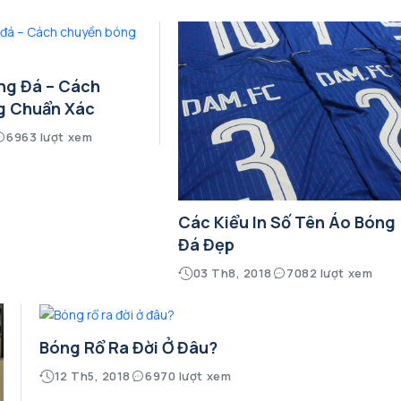
ng Đá – Cách
g Chuẩn Xác
6963 lượt xem
Các Kiểu In Số Tên Áo Bóng
Đá Đẹp
03 Th8, 2018
7082 lượt xem
Bóng Rổ Ra Đời Ở Đâu?
12 Th5, 2018
6970 lượt xem