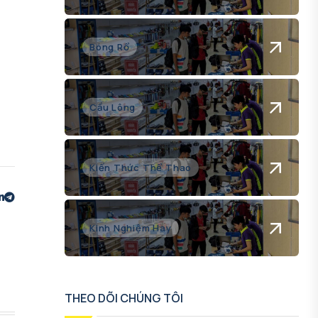
Bóng Rổ
Cầu Lông
Kiến Thức Thể Thao
Kinh Nghiệm Hay
THEO DÕI CHÚNG TÔI