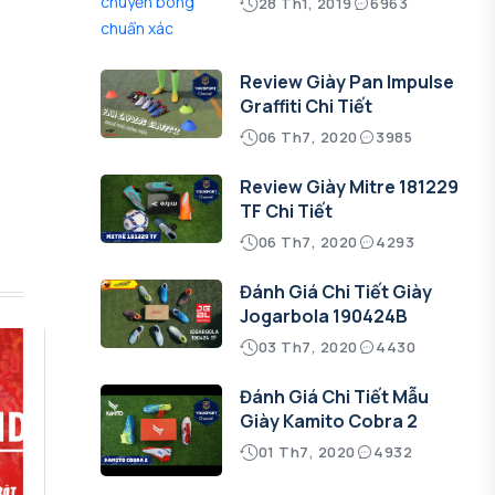
28 Th1, 2019
6963
Review Giày Pan Impulse
Graffiti Chi Tiết
06 Th7, 2020
3985
Review Giày Mitre 181229
TF Chi Tiết
06 Th7, 2020
4293
Đánh Giá Chi Tiết Giày
Jogarbola 190424B
03 Th7, 2020
4430
Đánh Giá Chi Tiết Mẫu
Giày Kamito Cobra 2
01 Th7, 2020
4932