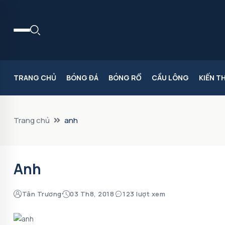
TRANG CHỦ
BÓNG ĐÁ
BÓNG RỔ
CẦU LÔNG
KIẾN T
Trang chủ
anh
Anh
Tân Trương
03 Th8, 2018
123 lượt xem