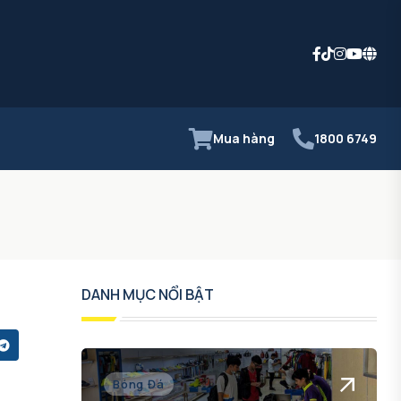
Mua hàng
1800 6749
DANH MỤC NỔI BẬT
Bóng Đá