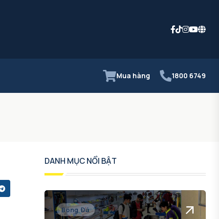
Mua hàng
1800 6749
DANH MỤC NỔI BẬT
Bóng Đá