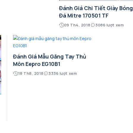
Đánh Giá Chi Tiết Giày Bón
Đá Mitre 170501 TF
09 Th4, 2018
3086 lượt xem
Đánh Giá Mẫu Găng Tay Thủ
Môn Eepro EG10B1
18 Th8, 2018
3336 lượt xem