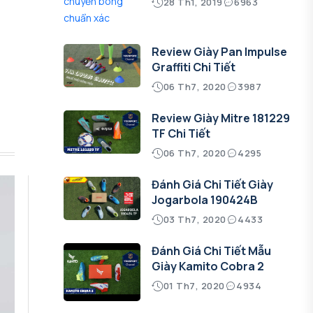
28 Th1, 2019
6963
Review Giày Pan Impulse
Graffiti Chi Tiết
06 Th7, 2020
3987
Review Giày Mitre 181229
TF Chi Tiết
06 Th7, 2020
4295
Đánh Giá Chi Tiết Giày
Jogarbola 190424B
03 Th7, 2020
4433
Đánh Giá Chi Tiết Mẫu
Giày Kamito Cobra 2
01 Th7, 2020
4934