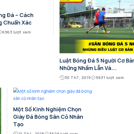
ng Đá – Cách
g Chuẩn Xác
6963 lượt xem
Luật Bóng Đá 5 Người Cơ Bả
Những Nhầm Lẫn Và...
30 Th7, 2019
9631 lượt xem
Một Số Kinh Nghiệm Chọn
Giày Đá Bóng Sân Cỏ Nhân
Tạo
21 Th4, 2018
3629 lượt xem