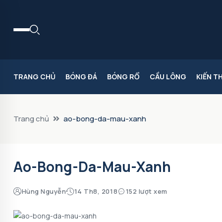
TRANG CHỦ
BÓNG ĐÁ
BÓNG RỔ
CẦU LÔNG
KIẾN T
Trang chủ
ao-bong-da-mau-xanh
Ao-Bong-Da-Mau-Xanh
Hùng Nguyễn
14 Th8, 2018
152 lượt xem