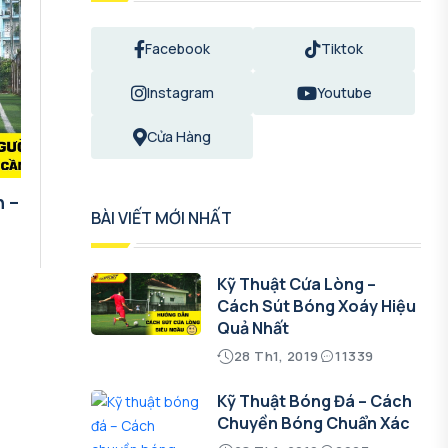
Facebook
Tiktok
Instagram
Youtube
Cửa Hàng
n –
BÀI VIẾT MỚI NHẤT
Kỹ Thuật Cứa Lòng –
Cách Sút Bóng Xoáy Hiệu
Quả Nhất
28 Th1, 2019
11339
Kỹ Thuật Bóng Đá – Cách
Chuyền Bóng Chuẩn Xác