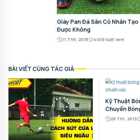
Giày Pan Đá Sân Cỏ Nhân Tạo
Được Không
11 Th9, 2018
4406 lượt xem
BÀI VIẾT CÙNG TÁC GIẢ
Kỹ Thuật Bó
Chuyền Bón
28 Th1, 2019