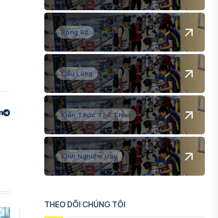
Bóng Rổ
Cầu Lông
Kiến Thức Thể Thao
Kinh Nghiệm Hay
THEO DÕI CHÚNG TÔI