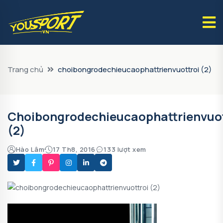
Trang chủ
choibongrodechieucaophattrienvuottroi (2)
Choibongrodechieucaophattrienvuot
(2)
Hào Lâm
17 Th8, 2016
133 lượt xem