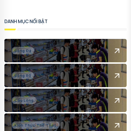
DANH MỤC NỔI BẬT
Bóng Đá
Bóng Rổ
Cầu Lông
Kiến Thức Thể Thao