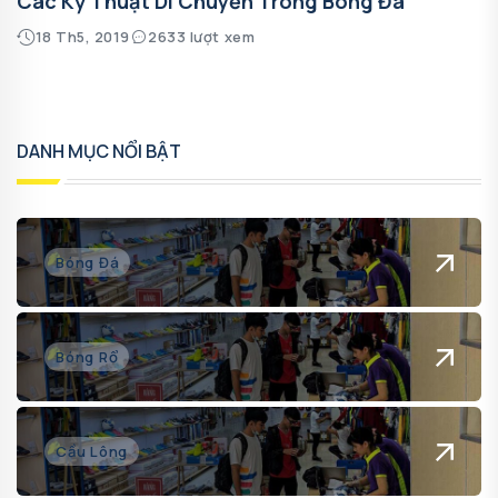
Các Kỹ Thuật Di Chuyển Trong Bóng Đá
18 Th5, 2019
2633 lượt xem
DANH MỤC NỔI BẬT
Bóng Đá
Bóng Rổ
Cầu Lông