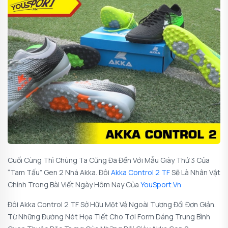
Cuối Cùng Thì Chúng Ta Cũng Đã Đến Với Mẫu Giày Thứ 3 Của
“tam Tấu” Gen 2 Nhà Akka. Đôi
Akka Control 2 TF
Sẽ Là Nhân Vật
Chính Trong Bài Viết Ngày Hôm Nay Của
YouSport.vn
Đôi
Akka Control 2 TF
Sở Hữu Một Vẻ Ngoài Tương Đối Đơn Giản.
Từ Những Đường Nét Họa Tiết Cho Tới Form Dáng Trung Bình