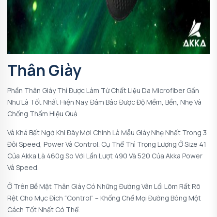
Thân Giày
Phần Thân Giày Thì Được Làm Từ Chất Liệu Da Microfiber Gần
Như Là Tốt Nhất Hiện Nay. Đảm Bảo Được Độ Mềm, Bền, Nhẹ Và
Chống Thấm Hiệu Quả.
Và Khá Bất Ngờ Khi Đây Mới Chính Là Mẫu Giày Nhẹ Nhất Trong 3
Đôi Speed, Power Và Control. Cụ Thể Thì Trọng Lượng Ở Size 41
Của Akka Là 460g So Với Lần Lượt 490 Và 520 Của Akka Power
Và Speed.
Ở Trên Bề Mặt Thân Giày Có Những Đường Vân Lồi Lõm Rất Rõ
Rệt Cho Mục Đích “control” – Khống Chế Mọi Đường Bóng Một
Cách Tốt Nhất Có Thể.