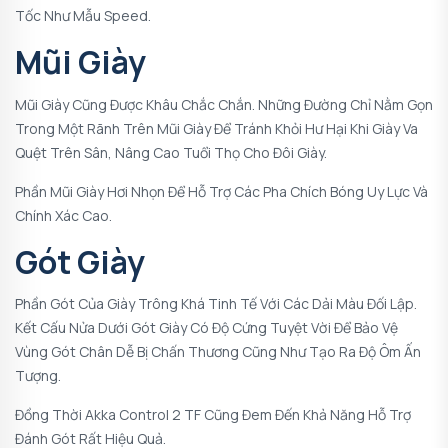
Tốc Như Mẫu Speed.
Mũi Giày
Mũi Giày Cũng Được Khâu Chắc Chắn. Những Đường Chỉ Nằm Gọn
Trong Một Rãnh Trên Mũi Giày Để Tránh Khỏi Hư Hại Khi Giày Va
Quệt Trên Sân, Nâng Cao Tuổi Thọ Cho Đôi Giày.
Phần Mũi Giày Hơi Nhọn Để Hỗ Trợ Các Pha Chích Bóng Uy Lực Và
Chính Xác Cao.
Gót Giày
Phần Gót Của Giày Trông Khá Tinh Tế Với Các Dải Màu Đối Lập.
Kết Cấu Nửa Dưới Gót Giày Có Độ Cứng Tuyệt Vời Để Bảo Vệ
Vùng Gót Chân Dễ Bị Chấn Thương Cũng Như Tạo Ra Độ Ôm Ấn
Tượng.
Đồng Thời Akka Control 2 TF Cũng Đem Đến Khả Năng Hỗ Trợ
Đánh Gót Rất Hiệu Quả.