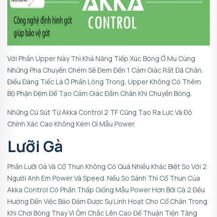
Với Phần Upper Này Thì Khả Năng Tiếp Xúc Bóng Ở Mu Cùng
Những Pha Chuyền Chém Sẽ Đem Đến 1 Cảm Giác Rất Đã Chân.
Điều Đáng Tiếc Là Ở Phần Lòng Trong, Upper Không Có Thêm
Bộ Phận Đệm Để Tạo Cảm Giác Đầm Chân Khi Chuyền Bóng.
Những Cú Sút Từ Akka Control 2 TF Cũng Tạo Ra Lực Và Độ
Chính Xác Cao Không Kém Gì Mẫu Power.
Lưỡi Gà
Phần Lưỡi Gà Và Cổ Thun Không Có Quá Nhiều Khác Biệt So Với 2
Người Anh Em Power Và Speed. Nếu So Sánh Thì Cổ Thun Của
Akka Control Có Phần Thấp Giống Mẫu Power Hơn Bởi Cả 2 Đều
Hướng Đến Việc Bảo Đảm Được Sự Linh Hoạt Cho Cổ Chân Trong
Khi Chơi Bóng Thay Vì Ôm Chắc Lên Cao Để Thuận Tiện Tăng