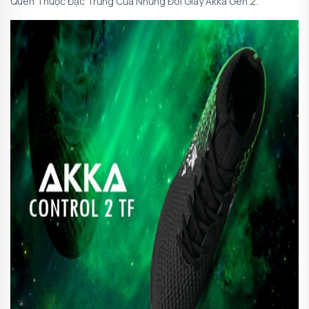
Quen Thuộc Đặc Trưng Của Những Đôi Giày Akka Gen 2.