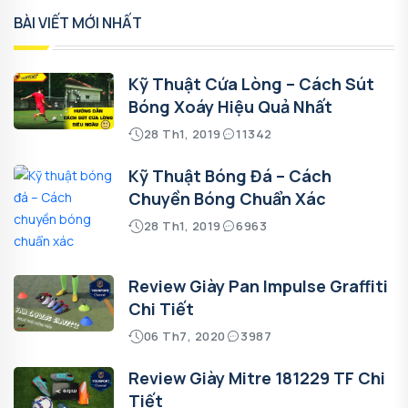
BÀI VIẾT MỚI NHẤT
Kỹ Thuật Cứa Lòng – Cách Sút
Bóng Xoáy Hiệu Quả Nhất
28 Th1, 2019
11342
Kỹ Thuật Bóng Đá – Cách
Chuyền Bóng Chuẩn Xác
28 Th1, 2019
6963
Review Giày Pan Impulse Graffiti
Chi Tiết
06 Th7, 2020
3987
Review Giày Mitre 181229 TF Chi
Tiết