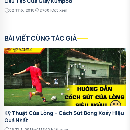
Cấu Tạo Của Giày Kumpoo
02 Th6, 2018
2700 lượt xem
BÀI VIẾT CÙNG TÁC GIẢ
Kỹ Thuật Cứa Lòng – Cách Sút Bóng Xoáy Hiệu
Quả Nhất
28 Th1, 2019
11342 lượt xem