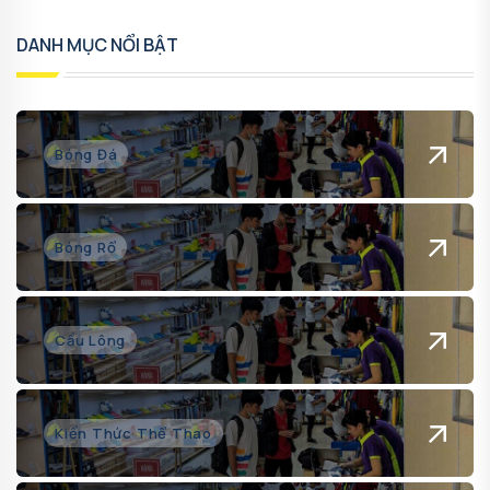
DANH MỤC NỔI BẬT
Bóng Đá
Bóng Rổ
Cầu Lông
Kiến Thức Thể Thao