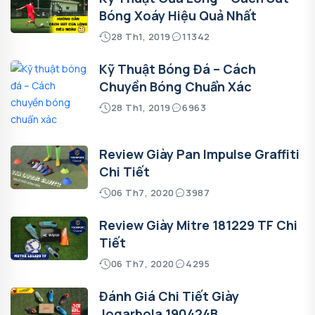
Bóng Xoáy Hiệu Quả Nhất
28 Th1, 2019
11342
Kỹ Thuật Bóng Đá – Cách
Chuyền Bóng Chuẩn Xác
28 Th1, 2019
6963
Review Giày Pan Impulse Graffiti
Chi Tiết
06 Th7, 2020
3987
Review Giày Mitre 181229 TF Chi
Tiết
06 Th7, 2020
4295
Đánh Giá Chi Tiết Giày
Jogarbola 190424B