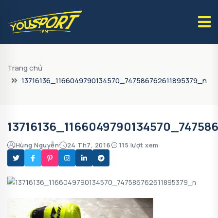
Trang chủ
13716136_1166049790134570_747586762611895379_n
13716136_1166049790134570_74758
Hùng Nguyễn
24 Th7, 2016
115 lượt xem