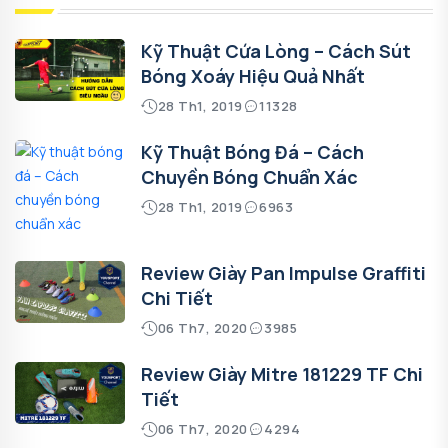
Kỹ Thuật Cứa Lòng – Cách Sút
Bóng Xoáy Hiệu Quả Nhất
28 Th1, 2019
11328
Kỹ Thuật Bóng Đá – Cách
Chuyền Bóng Chuẩn Xác
28 Th1, 2019
6963
Review Giày Pan Impulse Graffiti
Chi Tiết
06 Th7, 2020
3985
Review Giày Mitre 181229 TF Chi
Tiết
06 Th7, 2020
4294