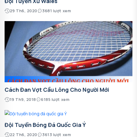
Đội Tuyển Xứ Wales
29 Th6, 2020
3681 lượt xem
Cách Đan Vợt Cầu Lông Cho Người Mới
19 Th9, 2018
6185 lượt xem
Đội Tuyển Bóng Đá Quốc Gia Ý
22 Th6, 2020
3613 lượt xem