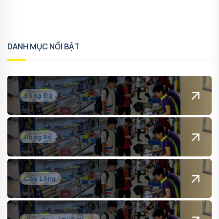
DANH MỤC NỔI BẬT
Bóng Đá
Bóng Rổ
Cầu Lông