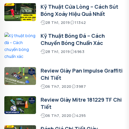
Kỹ Thuật Cứa Lòng – Cách Sút
Bóng Xoáy Hiệu Quả Nhất
28 Th1, 2019
11342
Kỹ Thuật Bóng Đá – Cách
Chuyền Bóng Chuẩn Xác
28 Th1, 2019
6963
Review Giày Pan Impulse Graffiti
Chi Tiết
06 Th7, 2020
3987
Review Giày Mitre 181229 TF Chi
Tiết
06 Th7, 2020
4295
Đánh Giá Chi Tiết Giày