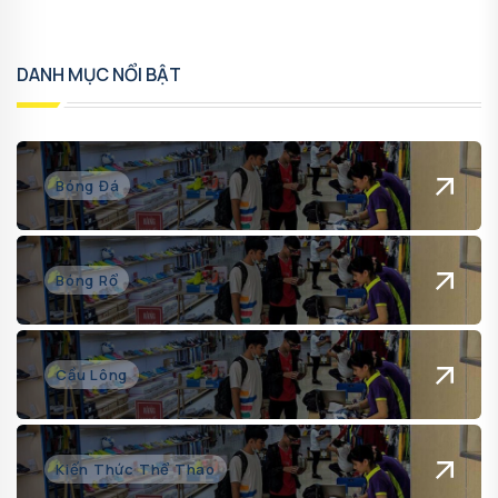
DANH MỤC NỔI BẬT
Bóng Đá
Bóng Rổ
Cầu Lông
Kiến Thức Thể Thao