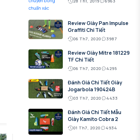
28 Th1, 2019
6963
Review Giày Pan Impulse
Graffiti Chi Tiết
06 Th7, 2020
3987
Review Giày Mitre 181229
TF Chi Tiết
06 Th7, 2020
4295
Đánh Giá Chi Tiết Giày
Jogarbola 190424B
03 Th7, 2020
4433
Đánh Giá Chi Tiết Mẫu
Giày Kamito Cobra 2
01 Th7, 2020
4934