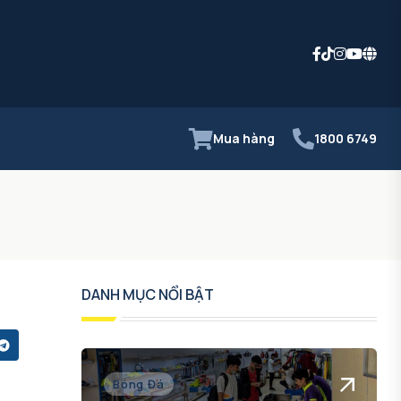
Mua hàng
1800 6749
DANH MỤC NỔI BẬT
Bóng Đá