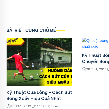
BÀI VIẾT CÙNG CHỦ ĐỀ
Kỹ Thuật Bó
Chuyền Bón
28 Th1, 2019
Kỹ Thuật Cứa Lòng – Cách Sút
Bóng Xoáy Hiệu Quả Nhất
28 Th1, 2019
11332 lượt xem