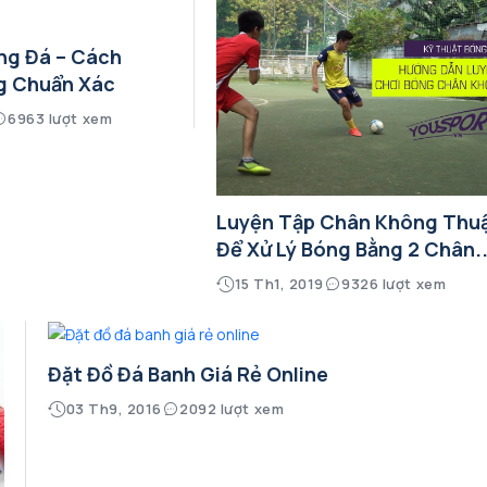
ng Đá – Cách
g Chuẩn Xác
6963 lượt xem
Luyện Tập Chân Không Thu
Để Xử Lý Bóng Bằng 2 Chân..
15 Th1, 2019
9326 lượt xem
Đặt Đồ Đá Banh Giá Rẻ Online
03 Th9, 2016
2092 lượt xem