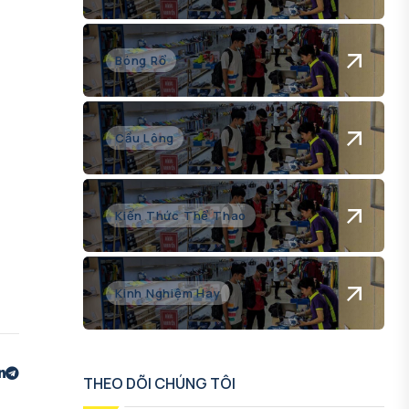
Bóng Rổ
Cầu Lông
Kiến Thức Thể Thao
Kinh Nghiệm Hay
THEO DÕI CHÚNG TÔI