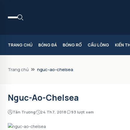
TRANG CHỦ
BÓNG ĐÁ
BÓNG RỔ
CẦU LÔNG
KIẾN T
Trang chủ
nguc-ao-chelsea
Nguc-Ao-Chelsea
Tân Trương
24 Th7, 2018
93 lượt xem