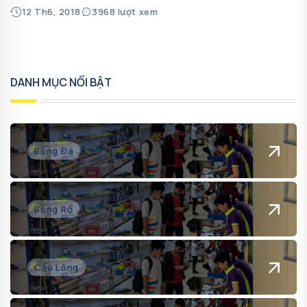
12 Th6, 2018
3968 lượt xem
DANH MỤC NỔI BẬT
Bóng Đá
Bóng Rổ
Cầu Lông