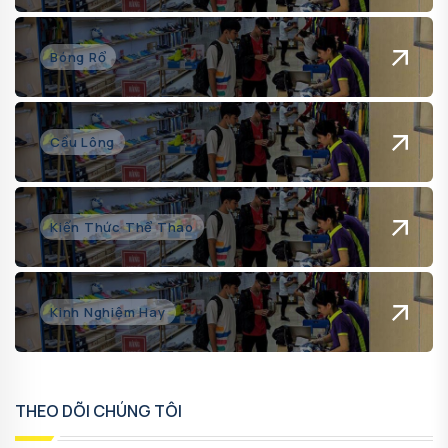
Bóng Rổ
Cầu Lông
Kiến Thức Thể Thao
Kinh Nghiệm Hay
THEO DÕI CHÚNG TÔI