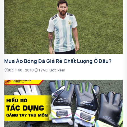
Mua Áo Bóng Đá Giá Rẻ Chất Lượng Ở Đâu?
03 Th8, 2018
1748 lượt xem