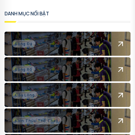
DANH MỤC NỔI BẬT
Bóng Đá
Bóng Rổ
Cầu Lông
Kiến Thức Thể Thao