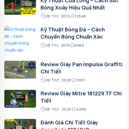
Kỹ Thuật Cứa Lòng – Cách Sút
Bóng Xoáy Hiệu Quả Nhất
28 Th1, 2019
11348
Kỹ Thuật Bóng Đá – Cách
Chuyền Bóng Chuẩn Xác
28 Th1, 2019
6965
Review Giày Pan Impulse Graffiti
Chi Tiết
06 Th7, 2020
3991
Review Giày Mitre 181229 TF Chi
Tiết
06 Th7, 2020
4296
Đánh Giá Chi Tiết Giày