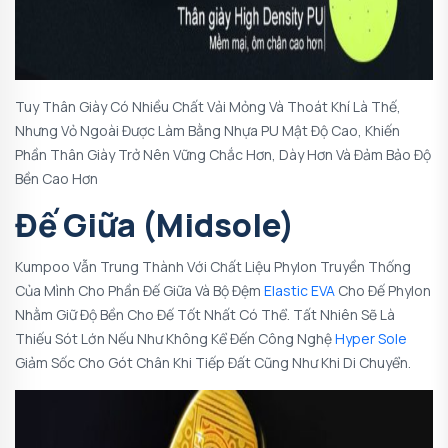
Tuy Thân Giày Có Nhiều Chất Vải Mỏng Và Thoát Khí Là Thế,
Nhưng Vỏ Ngoài Được Làm Bằng Nhựa PU Mật Độ Cao, Khiến
Phần Thân Giày Trở Nên Vững Chắc Hơn, Dày Hơn Và Đảm Bảo Độ
Bền Cao Hơn
Đế Giữa (Midsole)
Kumpoo Vẫn Trung Thành Với Chất Liệu Phylon Truyền Thống
Của Mình Cho Phần Đế Giữa Và Bộ Đệm
Elastic EVA
Cho Đế Phylon
Nhằm Giữ Độ Bền Cho Đế Tốt Nhất Có Thể. Tất Nhiên Sẽ Là
Thiếu Sót Lớn Nếu Như Không Kể Đến Công Nghệ
Hyper Sole
Giảm Sốc Cho Gót Chân Khi Tiếp Đất Cũng Như Khi Di Chuyển.