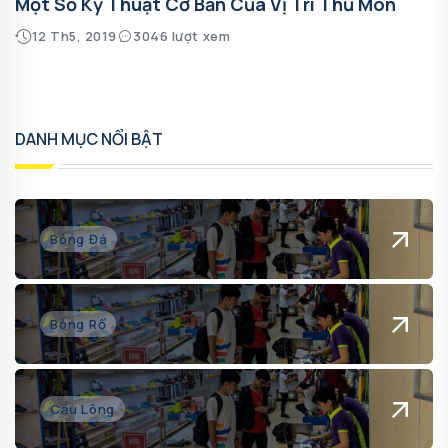
Một Số Kỹ Thuật Cơ Bản Của Vị Trí Thủ Môn
12 Th5, 2019
3046 lượt xem
DANH MỤC NỔI BẬT
Bóng Đá
Bóng Rổ
Cầu Lông