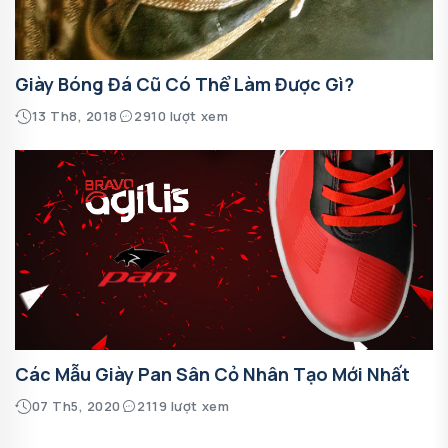
Giày Bóng Đá Cũ Có Thể Làm Được Gì?
13 Th8, 2018
2910 lượt xem
Các Mẫu Giày Pan Sân Cỏ Nhân Tạo Mới Nhất
07 Th5, 2020
2119 lượt xem