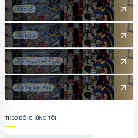
Bóng Rổ
Cầu Lông
Kiến Thức Thể Thao
Kinh Nghiệm Hay
THEO DÕI CHÚNG TÔI