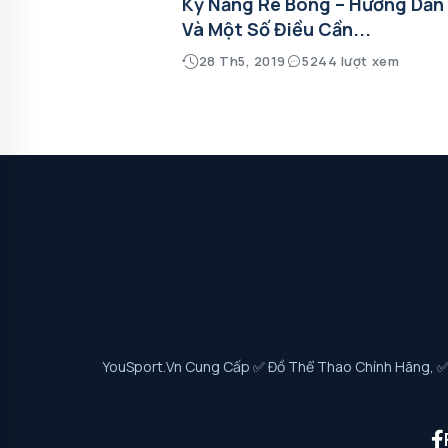
Kỹ Năng Rê Bóng – Hướng Dẫn
Và Một Số Điều Cần...
28 Th5, 2019
5244 lượt xem
YouSport.vn Cung Cấp ✅ Đồ Thể Thao Chính Hãng, ✅ G