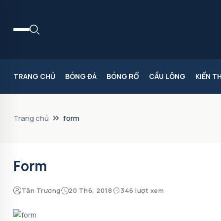
TRANG CHỦ
BÓNG ĐÁ
BÓNG RỔ
CẦU LÔNG
KIẾN T
Trang chủ
form
Form
Tân Trương
20 Th6, 2018
346 lượt xem