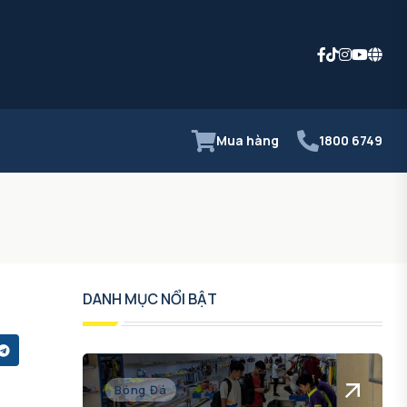
Mua hàng
1800 6749
DANH MỤC NỔI BẬT
Bóng Đá