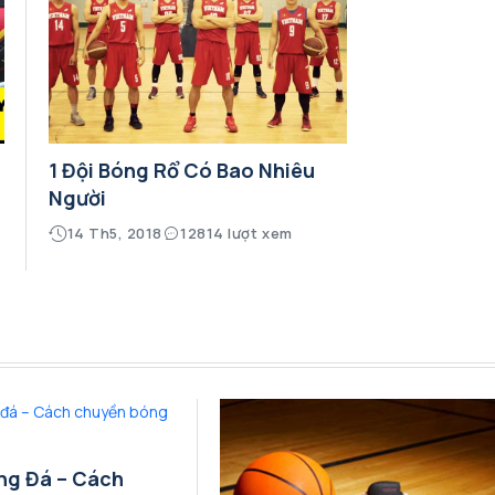
1 Đội Bóng Rổ Có Bao Nhiêu
Người
14 Th5, 2018
12814 lượt xem
ng Đá – Cách