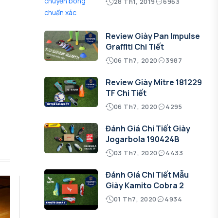
28 Th1, 2019
6963
Review Giày Pan Impulse
Graffiti Chi Tiết
06 Th7, 2020
3987
Review Giày Mitre 181229
TF Chi Tiết
06 Th7, 2020
4295
Đánh Giá Chi Tiết Giày
Jogarbola 190424B
03 Th7, 2020
4433
Đánh Giá Chi Tiết Mẫu
Giày Kamito Cobra 2
01 Th7, 2020
4934