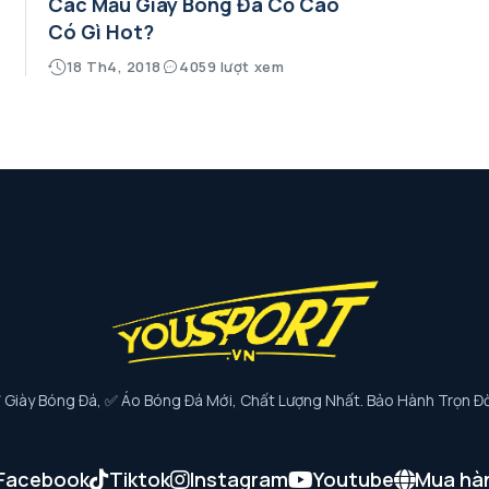
Các Mẫu Giày Bóng Đá Cổ Cao
Có Gì Hot?
18 Th4, 2018
4059 lượt xem
iày Bóng Đá, ✅ Áo Bóng Đá Mới, Chất Lượng Nhất. Bảo Hành Trọn Đờ
Facebook
Tiktok
Instagram
Youtube
Mua hà