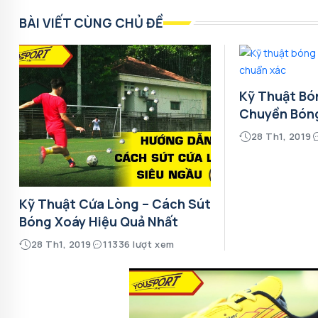
BÀI VIẾT CÙNG CHỦ ĐỀ
Kỹ Thuật Bó
Chuyền Bón
28 Th1, 2019
Kỹ Thuật Cứa Lòng – Cách Sút
Bóng Xoáy Hiệu Quả Nhất
28 Th1, 2019
11336 lượt xem