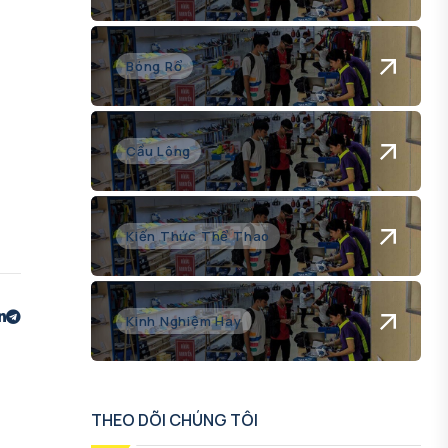
Bóng Rổ
Cầu Lông
Kiến Thức Thể Thao
Kinh Nghiệm Hay
THEO DÕI CHÚNG TÔI