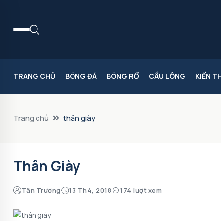
TRANG CHỦ
BÓNG ĐÁ
BÓNG RỔ
CẦU LÔNG
KIẾN T
Trang chủ
thân giày
Thân Giày
Tân Trương
13 Th4, 2018
174 lượt xem