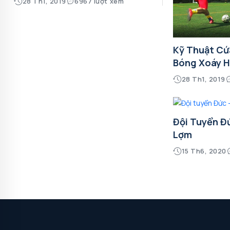
28 Th1, 2019
6967 lượt xem
Kỹ Thuật Cứ
Bóng Xoáy H
28 Th1, 2019
Đội Tuyển Đứ
Lợm
15 Th6, 2020