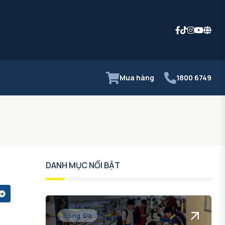
Mua hàng
1800 6749
DANH MỤC NỔI BẬT
Bóng Đá