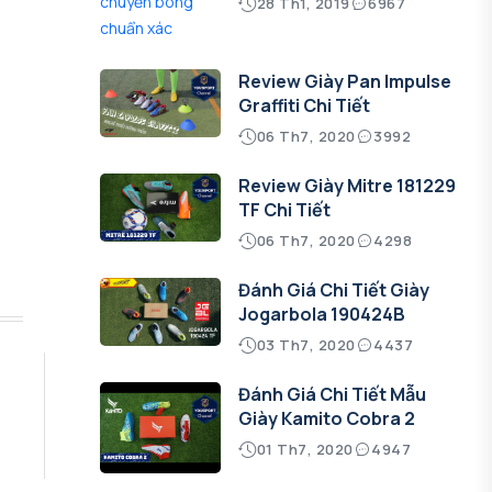
28 Th1, 2019
6967
Review Giày Pan Impulse
Graffiti Chi Tiết
06 Th7, 2020
3992
Review Giày Mitre 181229
TF Chi Tiết
06 Th7, 2020
4298
Đánh Giá Chi Tiết Giày
Jogarbola 190424B
03 Th7, 2020
4437
Đánh Giá Chi Tiết Mẫu
Giày Kamito Cobra 2
01 Th7, 2020
4947