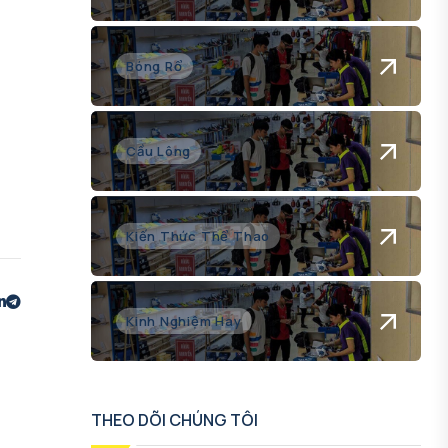
Bóng Rổ
Cầu Lông
Kiến Thức Thể Thao
Kinh Nghiệm Hay
THEO DÕI CHÚNG TÔI