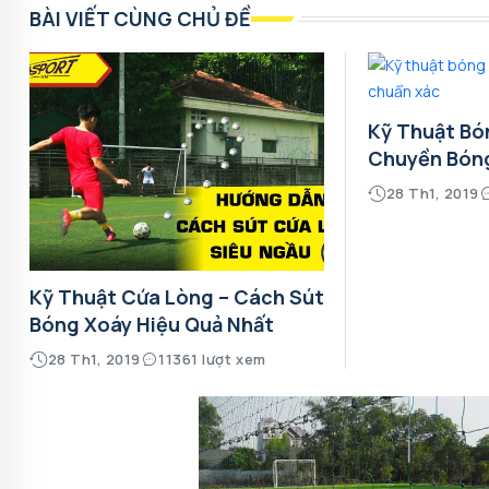
BÀI VIẾT CÙNG CHỦ ĐỀ
Kỹ Thuật Bó
Chuyền Bón
28 Th1, 2019
Kỹ Thuật Cứa Lòng – Cách Sút
Bóng Xoáy Hiệu Quả Nhất
28 Th1, 2019
11361 lượt xem