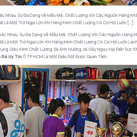
Khác Nhau. Sự Đa Dạng Về Mẫu Mã, Chất Lượng Với Các Nguồn Hàng Kh
ẽ Là Một Trở Ngại Lớn Khi Hàng Kém Chất Lượng Có Cơ Hội Luồn […]
Khác Nhau. Sự Đa Dạng Về Mẫu Mã, Chất Lượng Với Các Nguồn Hàng 
ẽ Là Một Trở Ngại Lớn Khi Hàng Kém Chất Lượng Có Cơ Hội Luồn Lác
Dụng Giày Kém Chất Lượng Sẽ Ảnh Hưởng Và Gây Nguy Hại Đến Sức K
 Đá Uy Tín
Ở TP HCM Là Một Điều Rất Được Quan Tâm.