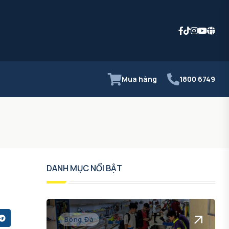
Mua hàng
1800 6749
DANH MỤC NỔI BẬT
Bóng Đá