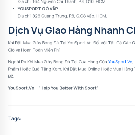
Địa chỉ: 164 Nguyễn Chí Thanh, P.3, Q.10, HCM.
YOUSPORT GÒ VẤP
Địa chỉ: 826 Quang Trung, P.8, Q.Gò Vấp, HCM.
Dịch Vụ Giao Hàng Nhanh C
Khi Đặt Mua Giày Bóng Đá Tại YouSport.vn. Đối Với Tất Cả Các
Giờ Và Hoàn Toàn Miễn Phí.
Ngoài Ra Khi Mua Giày Bóng Đá Tại Cửa Hàng Của
YouSport.vn
,
Phẩm Hoặc Quà Tặng Kèm. Khi Đặt Mua Online Hoặc Mua Hàng Tạ
Đỡ.
YouSport.vn – “Help You Better With Sport”
Tags: