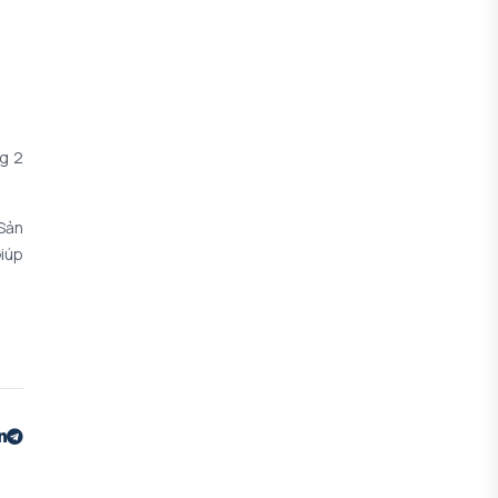
ng 2
Sản
iúp