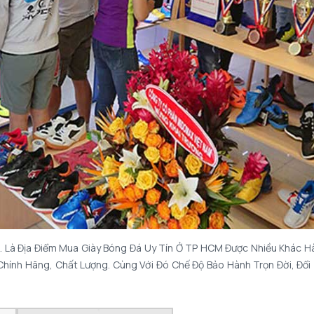
. Là
Địa Điểm Mua Giày Bóng Đá Uy Tín
Ở TP HCM Được Nhiều Khác H
ính Hãng, Chất Lượng. Cùng Với Đó Chế Độ Bảo Hành Trọn Đời, Đổi