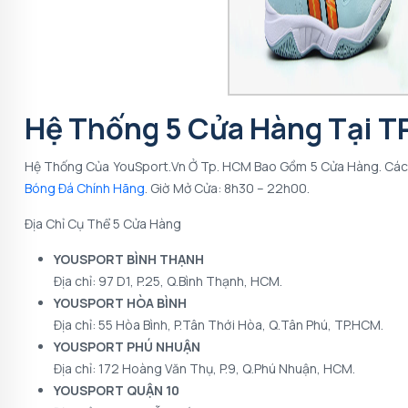
Hệ Thống 5 Cửa Hàng Tại 
Hệ Thống Của YouSport.vn Ở Tp. HCM Bao Gồm 5 Cửa Hàng. Các 
Bóng Đá Chính Hãng
. Giờ Mở Cửa: 8h30 – 22h00.
Địa Chỉ Cụ Thể 5 Cửa Hàng
YOUSPORT BÌNH THẠNH
Địa chỉ: 97 D1, P.25, Q.Bình Thạnh, HCM.
YOUSPORT HÒA BÌNH
Địa chỉ: 55 Hòa Bình, P.Tân Thới Hòa, Q.Tân Phú, TP.HCM.
YOUSPORT PHÚ NHUẬN
Địa chỉ: 172 Hoàng Văn Thụ, P.9, Q.Phú Nhuận, HCM.
YOUSPORT QUẬN 10