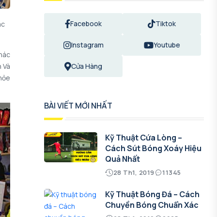
Facebook
Tiktok
ác
Instagram
Youtube
Khác
h Và
Cửa Hàng
hỏe
BÀI VIẾT MỚI NHẤT
Kỹ Thuật Cứa Lòng –
Cách Sút Bóng Xoáy Hiệu
Quả Nhất
28 Th1, 2019
11345
Kỹ Thuật Bóng Đá – Cách
Chuyền Bóng Chuẩn Xác