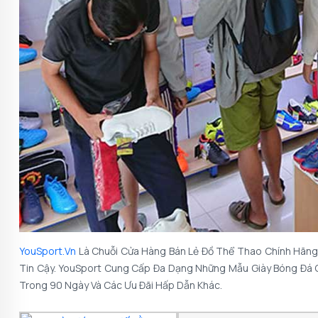
YouSport.vn
Là Chuỗi Cửa Hàng Bán Lẻ Đồ Thể Thao Chính Hãng
Tin Cậy. YouSport Cung Cấp Đa Dạng Những Mẫu Giày Bóng Đá Ch
Trong 90 Ngày Và Các Ưu Đãi Hấp Dẫn Khác.