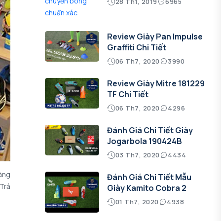
28 Th1, 2019
6965
Review Giày Pan Impulse
Graffiti Chi Tiết
06 Th7, 2020
3990
Review Giày Mitre 181229
TF Chi Tiết
06 Th7, 2020
4296
Đánh Giá Chi Tiết Giày
Jogarbola 190424B
03 Th7, 2020
4434
àng
Đánh Giá Chi Tiết Mẫu
 Trả
Giày Kamito Cobra 2
01 Th7, 2020
4938