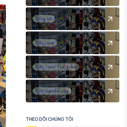
Bóng Rổ
Cầu Lông
Kiến Thức Thể Thao
Kinh Nghiệm Hay
THEO DÕI CHÚNG TÔI