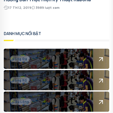
17 Th12, 2019
3989 lượt xem
DANH MỤC NỔI BẬT
Bóng Đá
Bóng Rổ
Cầu Lông