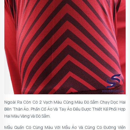
Ngoài Ra Còn Có 2 Vạch Màu Cũng Màu Đỏ Sẫm Chạy Dọc Hai
Bên Thân Áo. Phần Cổ Áo Và Tay Áo Đều Được Thiết Kế Phối Hợp
Hai Màu Vàng Và Đỏ Sẫm.
Mẫu Quần Có Cùng Màu Với Mẫu Áo Và Cũng Có Đường Viền