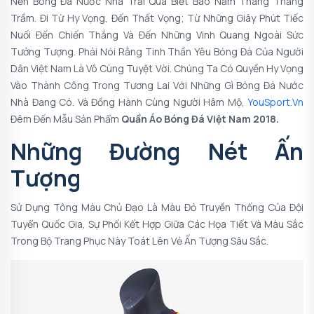
Nền Bóng Đá Nước Nhà Trải Qua Biết Bao Năm Tháng Thăng
Trầm. Đi Từ Hy Vọng, Đến Thất Vọng; Từ Những Giây Phút Tiếc
Nuối Đến Chiến Thắng Và Đến Những Vinh Quang Ngoài Sức
Tưởng Tượng. Phải Nói Rằng Tinh Thần Yêu Bóng Đá Của Người
Dân Việt Nam Là Vô Cùng Tuyệt Vời. Chúng Ta Có Quyền Hy Vọng
Vào Thành Công Trong Tương Lai Với Những Gì Bóng Đá Nước
Nhà Đang Có. Và Đồng Hành Cùng Người Hâm Mộ,
YouSport.vn
Đêm Đến Mẫu Sản Phẩm
Quần Áo Bóng Đá Việt Nam 2018.
Những Đường Nét Ấn
Tượng
Sử Dụng Tông Màu Chủ Đạo Là Màu Đỏ Truyền Thống Của Đội
Tuyển Quốc Gia, Sự Phối Kết Hợp Giữa Các Họa Tiết Và Màu Sắc
Trong Bộ Trang Phục Này Toát Lên Vẻ Ấn Tượng Sâu Sắc.