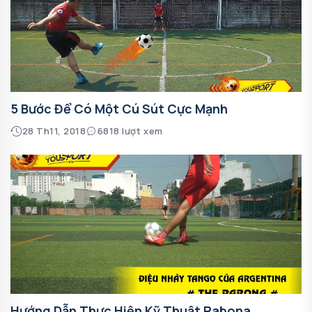
5 Bước Để Có Một Cú Sút Cực Mạnh
28 Th11, 2018
6818 lượt xem
Hướng Dẫn Thực Hiện Kỹ Thuật Rabona