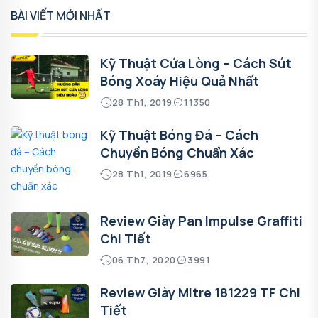
BÀI VIẾT MỚI NHẤT
Kỹ Thuật Cứa Lòng – Cách Sút
Bóng Xoáy Hiệu Quả Nhất
28 Th1, 2019
11350
Kỹ Thuật Bóng Đá – Cách
Chuyền Bóng Chuẩn Xác
28 Th1, 2019
6965
Review Giày Pan Impulse Graffiti
Chi Tiết
06 Th7, 2020
3991
Review Giày Mitre 181229 TF Chi
Tiết