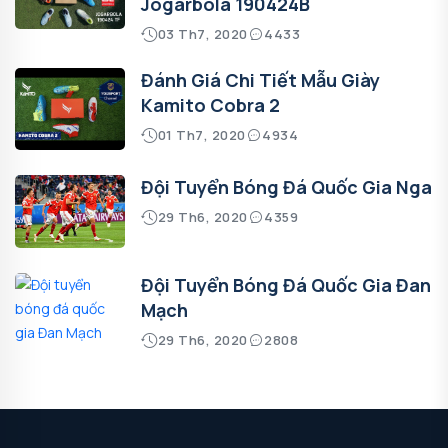
Jogarbola 190424B
03 Th7, 2020
4433
Đánh Giá Chi Tiết Mẫu Giày
Kamito Cobra 2
01 Th7, 2020
4934
Đội Tuyển Bóng Đá Quốc Gia Nga
29 Th6, 2020
4359
Đội Tuyển Bóng Đá Quốc Gia Đan
Mạch
29 Th6, 2020
2808