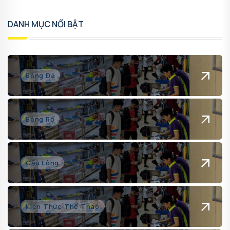
DANH MỤC NỔI BẬT
Bóng Đá
Bóng Rổ
Cầu Lông
Kiến Thức Thể Thao