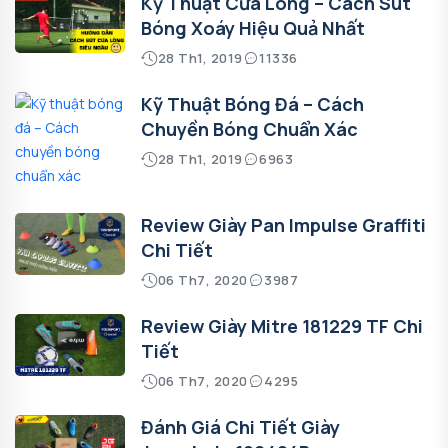
Kỹ Thuật Cứa Lòng – Cách Sút
Bóng Xoáy Hiệu Quả Nhất
28 Th1, 2019
11336
Kỹ Thuật Bóng Đá – Cách
Chuyền Bóng Chuẩn Xác
28 Th1, 2019
6963
Review Giày Pan Impulse Graffiti
Chi Tiết
06 Th7, 2020
3987
Review Giày Mitre 181229 TF Chi
Tiết
06 Th7, 2020
4295
Đánh Giá Chi Tiết Giày